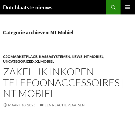
Ga
Zoeken
Dutchlaatste nieuws
naar
PRIMAI
de
MENU
inhoud
Categorie archieven: NT Mobiel
C2C MARKETPLACE
,
KASSASYSTEMEN
,
NEWS
,
NT MOBIEL
,
UNCATEGORIZED
,
XL MOBIEL
ZAKELIJK INKOPEN
TELEFOONACCESSOIRES |
NT MOBIEL
MAART 10, 2025
EEN REACTIE PLAATSEN