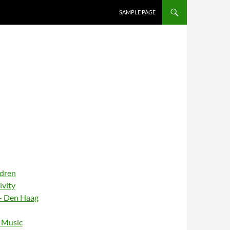
SAMPLE PAGE
ldren
ivity
– Den Haag
– Music