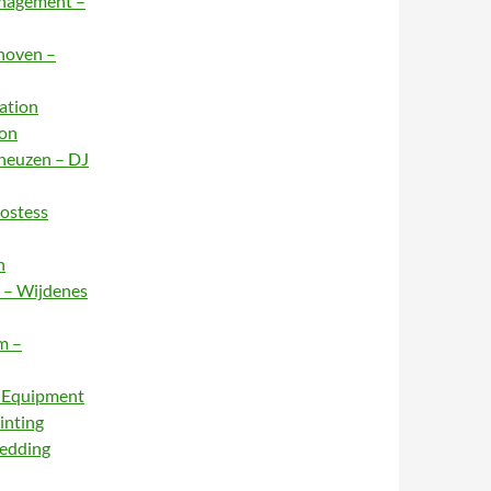
anagement –
dhoven –
ation
ion
rneuzen – DJ
Hostess
n
e – Wijdenes
m –
– Equipment
inting
Wedding