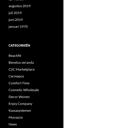
augustus 2019
juli 2019
juni 2019
januari 1970
CATEGORIEËN
Beachfit
Benelux veranda
C2C Marketplace
Cermepos
Comfort Time
Cosmetic Wholesale
Decor Wonen
Enjoy Company
Kassasystemen
Munazzo
News