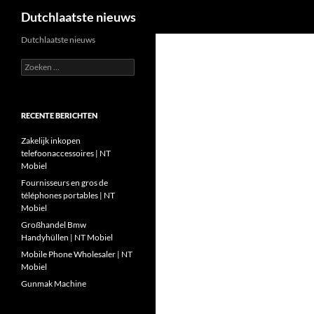
Zoeken
Dutchlaatste nieuws
Ga
Dutchlaatste nieuws
naar
Zoeken
de
naar:
inhoud
RECENTE BERICHTEN
Zakelijk inkopen
telefoonaccessoires | NT
Mobiel
Fournisseurs en gros de
téléphones portables | NT
Mobiel
Großhandel Bmw
Handyhüllen | NT Mobiel
Mobile Phone Wholesaler | NT
Mobiel
Gunmak Machine