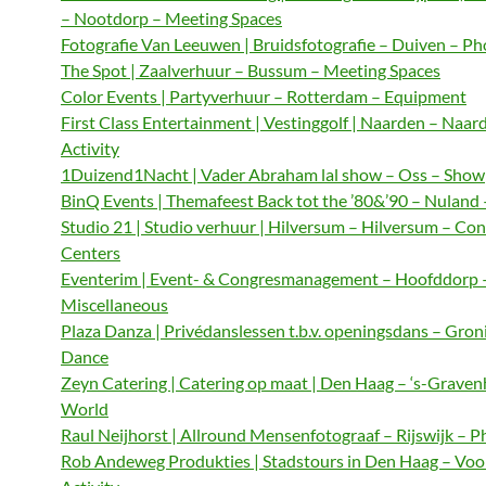
– Nootdorp – Meeting Spaces
Fotografie Van Leeuwen | Bruidsfotografie – Duiven – P
The Spot | Zaalverhuur – Bussum – Meeting Spaces
Color Events | Partyverhuur – Rotterdam – Equipment
First Class Entertainment | Vestinggolf | Naarden – Naar
Activity
1Duizend1Nacht | Vader Abraham lal show – Oss – Show
BinQ Events | Themafeest Back tot the ’80&’90 – Nuland
Studio 21 | Studio verhuur | Hilversum – Hilversum – Co
Centers
Eventerim | Event- & Congresmanagement – Hoofddorp 
Miscellaneous
Plaza Danza | Privédanslessen t.b.v. openingsdans – Gron
Dance
Zeyn Catering | Catering op maat | Den Haag – ‘s-Graven
World
Raul Neijhorst | Allround Mensenfotograaf – Rijswijk – 
Rob Andeweg Produkties | Stadstours in Den Haag – Voo