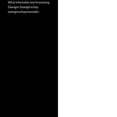
Wil je informatie over kraamzorg
Zwanger
Zwangerschap
zwangerschapsmaanden