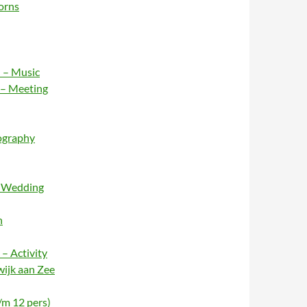
orns
 – Music
 – Meeting
ography
– Wedding
n
– Activity
wijk aan Zee
/m 12 pers)