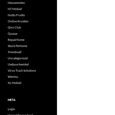
Nieuwmolen
NT Mobiel
Nutto Frutto
Online Kruiden
Qiro Club
Quasar
Repairhome
Stock Perfume
Trendmall
Uncategorized
Uwbuurtwinkel
Virus Track Solutions
Wentsy
XL Mobiel
META
Login