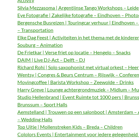
Activity
Silvia Mezzasoma | Argentijnse Tango Workshops – Leide
Eye Fotografie | Zakelijke fotografie – Eindhoven – Phot
Bergensche Busreizen | Touringcar verhuur | Eindhoven 
– Transportation
Elke Dag Feest | Activiteiten in het thema met de kindere
Souburg – Animation
De Frietkar | Verse friet op locatie – Hengelo – Snacks
DAIM | Live DJ-Act – Delft – DJ
Richard Rohi | Solo saxophonist met virtual orkest – Hee
Wentsy | Congres & Beurs Centrum – Rijswijk – Confere
Movingcoffee | Barista Workshop – Zeewolde – Drinks
Harry Greve | Lounge achtergrondmuziek – Midlum – Mu
Studio Hellenbrand | Event Ruimte tot 1000 pers | Bruns
Brunssum – Sport Halls
Aemstelland | Trouwen op een salonboot | Amsterdam 
– Wedding Halls
Top Uitje | Mollenstreken Kids – Breda – Children
Cololors Events | Entertainment voor iedere gelegenheid