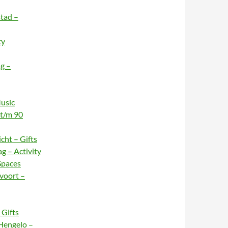
stad –
ty
g –
usic
 t/m 90
cht – Gifts
g – Activity
Spaces
voort –
Gifts
Hengelo –