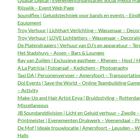
Quasar Digital | Evenementorganisaties Social Media M
Rijswijk – Event Web Page
Soundflex | Geluidstechniek voor bands en events – Ein
Equipment
Troy Verhuur | Lichthart Verlichting – Wassenaar – Decor
Troy Verhuur | LOVE Lichtletters – Wassenaar – Decorat
De Platendraaiers | Verhuur van DJ’s en apparatuur – Te
Het Stadshuys – Assen – Bars & Lounges
Ray van Zuijlen | Exclusieve gastheer – Rhenen – Host / 
A La Patricia | Fotograaf – Kedichem – Photography
Taxi DA | Personenvervoer – Amersfoort – Transportatio
Dol Events | Save the World – Online Teambuilding Gam
– Activity
Make-Up and Hair Artist Enya | Bruidsstyling – Rotterda
Miscellaneous
JB Soundanddivision | Licht en Geluid verhuur – Zwolle 
Printmeister | Evenementen Drukwerk – Veenendaal – Pr
De Mof | Ideale trouwlocatie | Amersfoort – Leusden – 
Halls