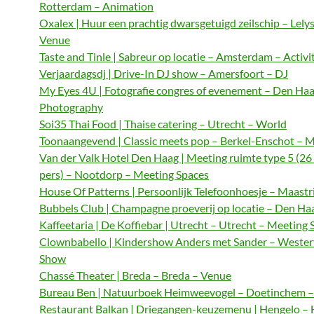
Rotterdam – Animation
Oxalex | Huur een prachtig dwarsgetuigd zeilschip – Lely
Venue
Taste and Tinle | Sabreur op locatie – Amsterdam – Activi
Verjaardagsdj | Drive-In DJ show – Amersfoort – DJ
My Eyes 4U | Fotografie congres of evenement – Den Haa
Photography
Soi35 Thai Food | Thaise catering – Utrecht – World
Toonaangevend | Classic meets pop – Berkel-Enschot – M
Van der Valk Hotel Den Haag | Meeting ruimte type 5 (26
pers) – Nootdorp – Meeting Spaces
House Of Patterns | Persoonlijk Telefoonhoesje – Maastri
Bubbels Club | Champagne proeverij op locatie – Den Haa
Kaffeetaria | De Koffiebar | Utrecht – Utrecht – Meeting 
Clownbabello | Kindershow Anders met Sander – Wester
Show
Chassé Theater | Breda – Breda – Venue
Bureau Ben | Natuurboek Heimweevogel – Doetinchem – 
Restaurant Balkan | Driegangen-keuzemenu | Hengelo – 