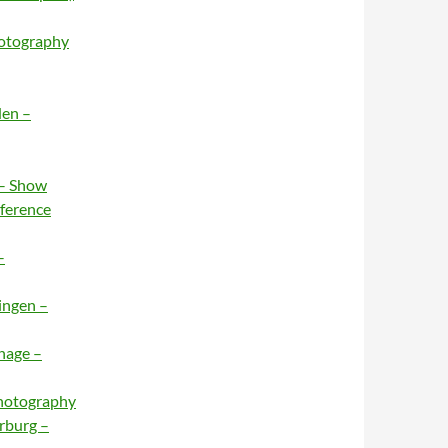
hotography
den –
 – Show
nference
–
ingen –
hage –
Photography
rburg –