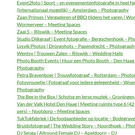
Event2foto | Sport – en evenementenfotografie in heel N
(internationaal mogelijk) – Amsterdam – Photography
Zaan Prinses | Vergaderen of BBQ tijdens het varen | Wo
Wormerveer – Meeting Spaces
Zaal 5 – Rijswijk – Meeting Spaces
Studio Dijkgraaf | Event fotografie – Bergschenhoek – P
Lysvik Photos | Droneshots – Papendrecht – Photograph
Wentsy | Trouwen Zalen – Rijswijk – Wedding Halls
Photo Booth Events | Huur een Photo Booth – Den Haag
Photography
Petra Bravenboer | Trouwfotograaf – Rotterdam – Phot
Fotovrouwtje | Fotograaf voor iedere gelegenheid – Woe
Photography
The Bee in the Box | Schotse en Ierse muziek – Groningen
Van der Valk Hotel Den Haag | Meeting ruimte type 6 (42
pers) – Nootdorp – Meeting Spaces
TukTukfabriek | De foodaanbieder op locatie – Bodegrave
Bruidsfotograaf | The Wedding Story – Noordhoek – Ph
DJ Senga | Allround Female DJ – Apeldoorn – DJ