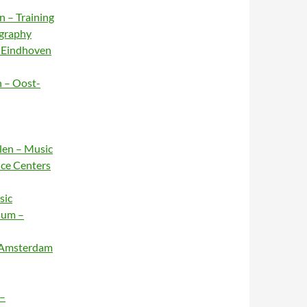
n – Training
ography
– Eindhoven
n – Oost-
rlen – Music
nce Centers
sic
sum –
– Amsterdam
 –