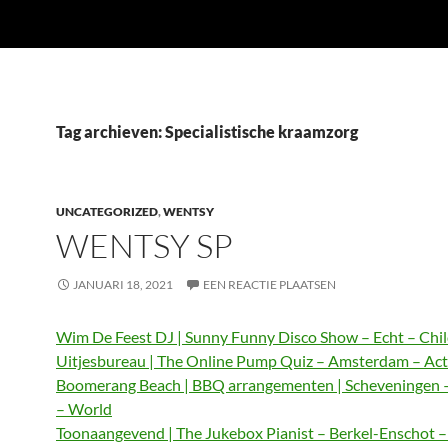
Tag archieven: Specialistische kraamzorg
UNCATEGORIZED
,
WENTSY
WENTSY SP
JANUARI 18, 2021
EEN REACTIE PLAATSEN
Wim De Feest DJ | Sunny Funny Disco Show – Echt – Chi
Uitjesbureau | The Online Pump Quiz – Amsterdam – Act
Boomerang Beach | BBQ arrangementen | Scheveningen 
– World
Toonaangevend | The Jukebox Pianist – Berkel-Enschot 