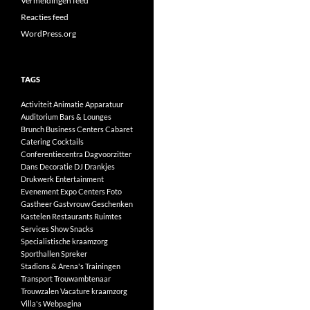
Vermeldingen feed
Reacties feed
WordPress.org
TAGS
Activiteit
Animatie
Apparatuur
Auditorium
Bars & Lounges
Brunch
Business Centers
Cabaret
Catering
Cocktails
Conferentiecentra
Dagvoorzitter
Dans
Decoratie
DJ
Drankjes
Drukwerk
Entertainment
Evenement
Expo Centers
Foto
Gastheer
Gastvrouw
Geschenken
Kastelen
Restaurants
Ruimtes
Services
Show
Snacks
Specialistische kraamzorg
Sporthallen
Spreker
Stadions & Arena's
Trainingen
Transport
Trouwambtenaar
Trouwzalen
Vacature kraamzorg
Villa's
Webpagina