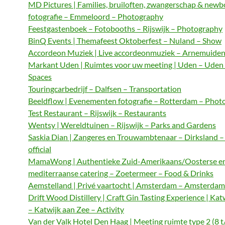
MD Pictures | Families, bruiloften, zwangerschap & newb
fotografie – Emmeloord – Photography
Feestgastenboek – Fotobooths – Rijswijk – Photography
BinQ Events | Themafeest Oktoberfest – Nuland – Show
Accordeon Muziek | Live accordeonmuziek – Arnemuiden
Markant Uden | Ruimtes voor uw meeting | Uden – Uden
Spaces
Touringcarbedrijf – Dalfsen – Transportation
Beeldflow | Evenementen fotografie – Rotterdam – Phot
Test Restaurant – Rijswijk – Restaurants
Wentsy | Wereldtuinen – Rijswijk – Parks and Gardens
Saskia Dian | Zangeres en Trouwambtenaar – Dirksland 
official
MamaWong | Authentieke Zuid-Amerikaans/Oosterse e
mediterraanse catering – Zoetermeer – Food & Drinks
Aemstelland | Privé vaartocht | Amsterdam – Amsterdam 
Drift Wood Distillery | Craft Gin Tasting Experience | Kat
– Katwijk aan Zee – Activity
Van der Valk Hotel Den Haag | Meeting ruimte type 2 (8 t