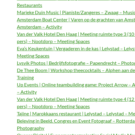
Restaurants
Marieke Duin Music | Pianiste/Zangeres – Zwaag – Musi
Amsterdam Boat Center | Varen op de grachten van Ams
Amsterdam – Activity
Van der Valk Hotel Den Haag | Meeting ruimte type 3 (10
pers) – Nootdorp – Meeting Spaces
Eva’s Keukentuin | Vergaderen in de kas | Lelystad – Lelys
Meeting Spaces
Lysvik Photos | Bedrijfsfotografie – Papendrecht – Phot
De Thee Boom | Workshop theecocktails – Alphen aan de
Training
Up Events | Online teambuilding game: Project Arrow –
– Activity
Van der Valk Hotel Den Haag | Meeting ruimte type 4 (12
pers) – Nootdorp – Meeting Spaces
Tajine | Marokkaans restaurant | Lelystad – Lelystad – M
Beleving in Beeld. Congres en Event Fotograaf – Rotterd
Photography