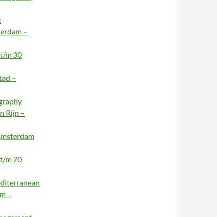
c
terdam –
 t/m 30
tad –
ography
n Rijn –
 Amsterdam
 t/m 70
editerranean
am –