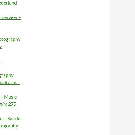
ederland
rmerveer –
hotography
y
 –
ography
nsdrecht –
 – Music
 t/m 275
n – Snacks
otography