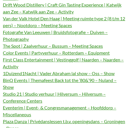
Drift Wood Distillery | Craft Gin Tasting Experience | Katwijk
aan Zee – Katwijk aan Zee – Activity
Van der Valk Hotel Den Haag | Meeting ruimte type 2 (8 t/m 12
pers) – Nootdorp – Meeting Spaces
Fotografie Van Leeuwen | Bruidsfotografie – Duiven –
Photography
The Spot | Zaalverhuur – Bussum – Meeting Spaces
Color Events | Partyverhuur – Rotterdam – Equipment
First Class Entertainment | Vestinggolf | Naarden – Naarden –
Activity
1Duizend1Nacht | Vader Abraham lal show – Oss – Show
BinQ Events | Themafeest Back tot the ’80&’90 – Nuland –
Show
Studio 21 | Studio verhuur | Hilversum – Hilversum –
Conference Centers
Eventerim | Event- & Congresmanagement – Hoofddorp –
Miscellaneous
Plaza Danza | Privédanslessen t.b.v. openingsdans – Groningen