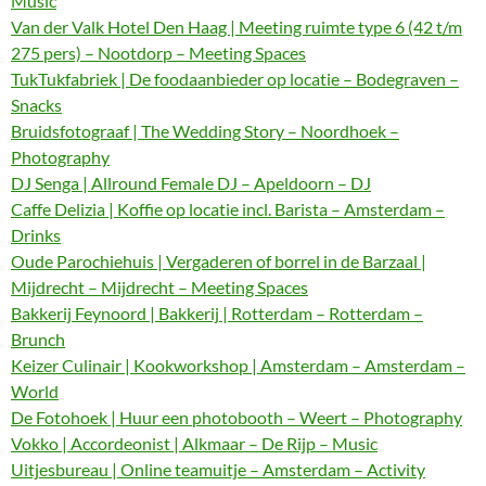
Music
Van der Valk Hotel Den Haag | Meeting ruimte type 6 (42 t/m
275 pers) – Nootdorp – Meeting Spaces
TukTukfabriek | De foodaanbieder op locatie – Bodegraven –
Snacks
Bruidsfotograaf | The Wedding Story – Noordhoek –
Photography
DJ Senga | Allround Female DJ – Apeldoorn – DJ
Caffe Delizia | Koffie op locatie incl. Barista – Amsterdam –
Drinks
Oude Parochiehuis | Vergaderen of borrel in de Barzaal |
Mijdrecht – Mijdrecht – Meeting Spaces
Bakkerij Feynoord | Bakkerij | Rotterdam – Rotterdam –
Brunch
Keizer Culinair | Kookworkshop | Amsterdam – Amsterdam –
World
De Fotohoek | Huur een photobooth – Weert – Photography
Vokko | Accordeonist | Alkmaar – De Rijp – Music
Uitjesbureau | Online teamuitje – Amsterdam – Activity