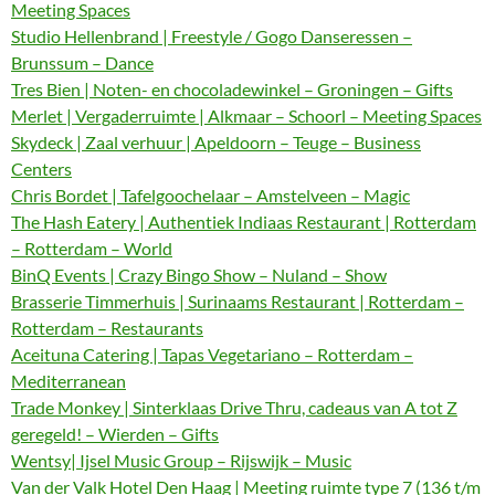
Meeting Spaces
Studio Hellenbrand | Freestyle / Gogo Danseressen –
Brunssum – Dance
Tres Bien | Noten- en chocoladewinkel – Groningen – Gifts
Merlet | Vergaderruimte | Alkmaar – Schoorl – Meeting Spaces
Skydeck | Zaal verhuur | Apeldoorn – Teuge – Business
Centers
Chris Bordet | Tafelgoochelaar – Amstelveen – Magic
The Hash Eatery | Authentiek Indiaas Restaurant | Rotterdam
– Rotterdam – World
BinQ Events | Crazy Bingo Show – Nuland – Show
Brasserie Timmerhuis | Surinaams Restaurant | Rotterdam –
Rotterdam – Restaurants
Aceituna Catering | Tapas Vegetariano – Rotterdam –
Mediterranean
Trade Monkey | Sinterklaas Drive Thru, cadeaus van A tot Z
geregeld! – Wierden – Gifts
Wentsy| Ijsel Music Group – Rijswijk – Music
Van der Valk Hotel Den Haag | Meeting ruimte type 7 (136 t/m