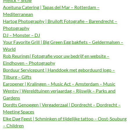
Melick – Show
Aceituna Catering | Tapas del Mar – Rotterdam –
Mediterranean
Hartog Photography | Bruiloft Fotografie – Barendrecht –
Photography
DJ – Monster – DJ
Your Favorite Grill | Big Green Egg bakfiets – Geldermalsen –
World
Rob Reurings| Fotografie voor uw bedrijf en website –
Eindhoven – Photography
Borduur Servicepunt | Handdoek met geborduurd logo –
Tilburg – Gifts
Earopener | Kralingen – Music Act – Amsterdam – Music
Wentsy | Wereldtuinen verjaardag – Rijswijk – Parks and
Gardens
Dordts Genoegen | Vergaderzaal | Dordrecht – Dordrecht –
Meeting Spaces
Elke Dag Feest | Schminken of tijdelijke tattoo – Oost-Souburg
– Children