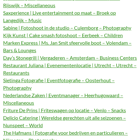
Rijswijk – Miscellaneous
Saxperience | Live entertainment op maat – Broek op
Langedijk – Music
Sabine | Fotoshoot in de studio – Culemborg – Photography
Kijk Kunst | Cake smash fotoshoot – Eerbeek – Children
Marken Express | Ms. Jan Smit sfeervolle boot – Volendam –
Bars & Lounges
Day’s Stonegrill | Vergaderen – Amsterdam – Business Centers
Restaurant Juliana | Evenementenlocatie | Utrecht – Utrecht –
Restaurants
Sietinga Fotografie | Eventfotografie – Oosterhout –
Photography
Nederlandse Zaken | Eventmanager – Heerhugowaard –
Miscellaneous
Friture De Prins | Friteswagen op locatie – Venlo – Snacks
Delicio Catering | Wereldse gerechten uit alle seizoenen –
Nunspeet – World
The Hafmans | Fotografie voor bedrijven en particulieren –