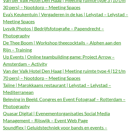
Van der Valk Hotel Den Haag | Meeting ruimte type 3 (10 t/m
30 pers) – Nootdorp – Meeting Spaces
Eva’s Keukentuin | Vergaderen in de kas | Lelystad – Lelystad –
Meeting Spaces
Lysvik Photos | Bedrijfsfotografie – Papendrecht –
Photography
De Thee Boom | Workshop theecocktails – Alphen aan den
Rijn – Training
Up Events | Online teambuilding game: Project Arrow –
Amsterdam – Activity
Van der Valk Hotel Den Haag | Meeting ruimte type 4 (12 t/m
70 pers) – Nootdorp – Meeting Spaces
Tajine | Marokkaans restaurant | Lelystad – Lelystad –
Mediterranean
Beleving in Beeld. Congres en Event Fotograaf – Rotterdam –
Photography
Quasar Digital | Evenementorganisaties Social Media
Management – Rijswijk – Event Web Page
Soundflex | Geluidstechniek voor bands en events –