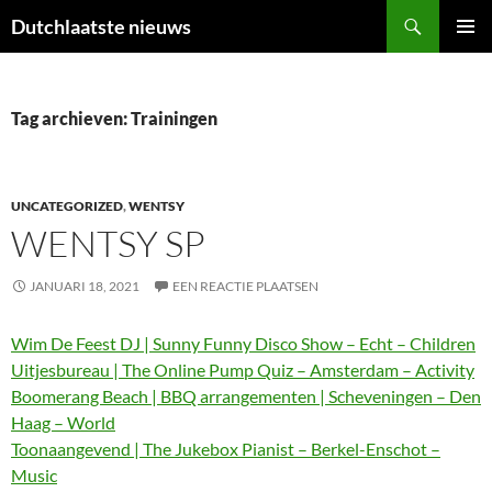
Ga
Zoeken
Dutchlaatste nieuws
naar
PRIMAI
de
MENU
inhoud
Tag archieven: Trainingen
UNCATEGORIZED
,
WENTSY
WENTSY SP
JANUARI 18, 2021
EEN REACTIE PLAATSEN
Wim De Feest DJ | Sunny Funny Disco Show – Echt – Children
Uitjesbureau | The Online Pump Quiz – Amsterdam – Activity
Boomerang Beach | BBQ arrangementen | Scheveningen – Den
Haag – World
Toonaangevend | The Jukebox Pianist – Berkel-Enschot –
Music