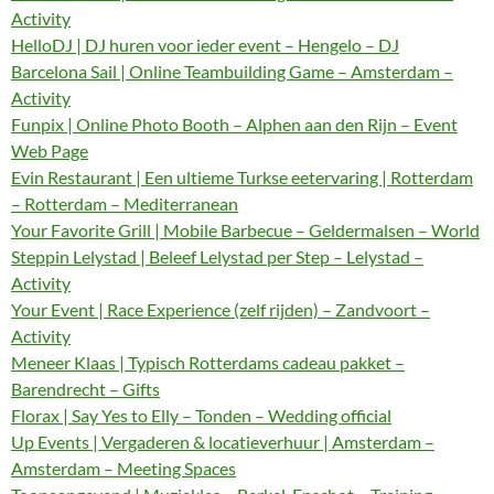
Activity
HelloDJ | DJ huren voor ieder event – Hengelo – DJ
Barcelona Sail | Online Teambuilding Game – Amsterdam –
Activity
Funpix | Online Photo Booth – Alphen aan den Rijn – Event
Web Page
Evin Restaurant | Een ultieme Turkse eetervaring | Rotterdam
– Rotterdam – Mediterranean
Your Favorite Grill | Mobile Barbecue – Geldermalsen – World
Steppin Lelystad | Beleef Lelystad per Step – Lelystad –
Activity
Your Event | Race Experience (zelf rijden) – Zandvoort –
Activity
Meneer Klaas | Typisch Rotterdams cadeau pakket –
Barendrecht – Gifts
Florax | Say Yes to Elly – Tonden – Wedding official
Up Events | Vergaderen & locatieverhuur | Amsterdam –
Amsterdam – Meeting Spaces