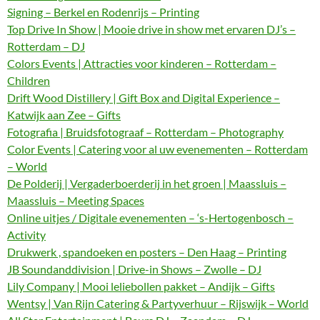
Signing – Berkel en Rodenrijs – Printing
Top Drive In Show | Mooie drive in show met ervaren DJ’s –
Rotterdam – DJ
Colors Events | Attracties voor kinderen – Rotterdam –
Children
Drift Wood Distillery | Gift Box and Digital Experience –
Katwijk aan Zee – Gifts
Fotografia | Bruidsfotograaf – Rotterdam – Photography
Color Events | Catering voor al uw evenementen – Rotterdam
– World
De Polderij | Vergaderboerderij in het groen | Maassluis –
Maassluis – Meeting Spaces
Online uitjes / Digitale evenementen – ‘s-Hertogenbosch –
Activity
Drukwerk , spandoeken en posters – Den Haag – Printing
JB Soundanddivision | Drive-in Shows – Zwolle – DJ
Lily Company | Mooi leliebollen pakket – Andijk – Gifts
Wentsy | Van Rijn Catering & Partyverhuur – Rijswijk – World