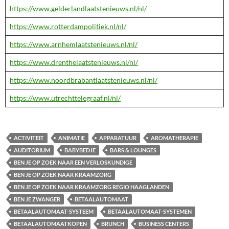
https://www.gelderlandlaatstenieuws.nl/nl/
https://www.rotterdampolitiek.nl/nl/
https://www.arnhemlaatstenieuws.nl/nl/
https://www.drenthelaatstenieuws.nl/nl/
https://www.noordbrabantlaatstenieuws.nl/nl/
https://www.utrechttelegraaf.nl/nl/
ACTIVITEIT
ANIMATIE
APPARATUUR
AROMATHERAPIE
AUDITORIUM
BABYBEDJE
BARS & LOUNGES
BEN JE OP ZOEK NAAR EEN VERLOSKUNDIGE
BEN JE OP ZOEK NAAR KRAAMZORG
BEN JE OP ZOEK NAAR KRAAMZORG REGIO HAAGLANDEN
BEN JE ZWANGER
BETAALAUTOMAAT
BETAALAUTOMAAT-SYSTEEM
BETAALAUTOMAAT-SYSTEMEN
BETAALAUTOMAATKOPEN
BRUNCH
BUSINESS CENTERS