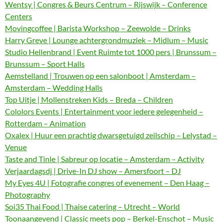
Wentsy | Congres & Beurs Centrum – Rijswijk – Conference
Centers
Movingcoffee | Barista Workshop – Zeewolde – Drinks
Harry Greve | Lounge achtergrondmuziek – Midlum – Music
Studio Hellenbrand | Event Ruimte tot 1000 pers | Brunssum –
Brunssum – Sport Halls
Aemstelland | Trouwen op een salonboot | Amsterdam –
Amsterdam – Wedding Halls
Top Uitje | Mollenstreken Kids – Breda – Children
Cololors Events | Entertainment voor iedere gelegenheid –
Rotterdam – Animation
Oxalex | Huur een prachtig dwarsgetuigd zeilschip – Lelystad –
Venue
Taste and Tinle | Sabreur op locatie – Amsterdam – Activity
Verjaardagsdj | Drive-In DJ show – Amersfoort – DJ
My Eyes 4U | Fotografie congres of evenement – Den Haag –
Photography
Soi35 Thai Food | Thaise catering – Utrecht – World
Toonaangevend | Classic meets pop – Berkel-Enschot – Music