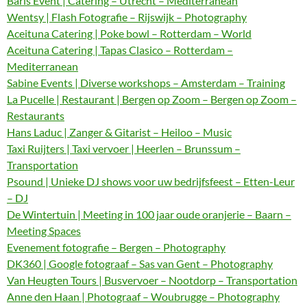
Baris Event | Catering – Utrecht – Mediterranean
Wentsy | Flash Fotografie – Rijswijk – Photography
Aceituna Catering | Poke bowl – Rotterdam – World
Aceituna Catering | Tapas Clasico – Rotterdam –
Mediterranean
Sabine Events | Diverse workshops – Amsterdam – Training
La Pucelle | Restaurant | Bergen op Zoom – Bergen op Zoom –
Restaurants
Hans Laduc | Zanger & Gitarist – Heiloo – Music
Taxi Ruijters | Taxi vervoer | Heerlen – Brunssum –
Transportation
Psound | Unieke DJ shows voor uw bedrijfsfeest – Etten-Leur
– DJ
De Wintertuin | Meeting in 100 jaar oude oranjerie – Baarn –
Meeting Spaces
Evenement fotografie – Bergen – Photography
DK360 | Google fotograaf – Sas van Gent – Photography
Van Heugten Tours | Busvervoer – Nootdorp – Transportation
Anne den Haan | Photograaf – Woubrugge – Photography