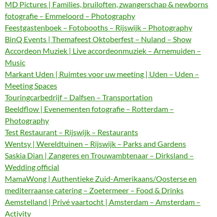
MD Pictures | Families, bruiloften, zwangerschap & newborns
fotografie – Emmeloord – Photography
Feestgastenboek – Fotobooths – Rijswijk – Photography
BinQ Events | Themafeest Oktoberfest – Nuland – Show
Accordeon Muziek | Live accordeonmuziek – Arnemuiden –
Music
Markant Uden | Ruimtes voor uw meeting | Uden – Uden –
Meeting Spaces
Touringcarbedrijf – Dalfsen – Transportation
Beeldflow | Evenementen fotografie – Rotterdam –
Photography
Test Restaurant – Rijswijk – Restaurants
Wentsy | Wereldtuinen – Rijswijk – Parks and Gardens
Saskia Dian | Zangeres en Trouwambtenaar – Dirksland –
Wedding official
MamaWong | Authentieke Zuid-Amerikaans/Oosterse en
mediterraanse catering – Zoetermeer – Food & Drinks
Aemstelland | Privé vaartocht | Amsterdam – Amsterdam –
Activity