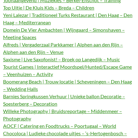
Toonaangevend | Muziekles – Berkel-Enschot – Training
Top Uitje | De Kluis Kids – Breda – Children
Yeni Lalezar | Traditioneel Turks Restaurant | Den Haag – Den
Haag – Mediterranean
Domein De Vier Ambachten | Wijngaard – Simonshaven –
Meeting Spaces
Alfreds | Vergaderzaal Parkkamer | Alphen aan den Rijn –
Alphen aan den Rijn – Venue
Saxisme | Live Saxofonist! – Broek op Langedijk – Music
Tourist Games | Interactief Moordspel/Hunted/Escape Game
– Veenhuizen – Activity
Boomerang Beach | Trouw locatie | Scheveningen – Den Haag
– Wedding Halls
Barnies Springkussen Verhuur | Unieke ballon Decoratie –
Soesterberg – Decoration
Willeke Photography | Bruidsreportage – Middenmeer –
Photography
AOCF | Catering en Foodtrucks – Poortugaal – World
Chocoloca | Ludieke chocolade uitjes – ‘s-Hertogenbosch –