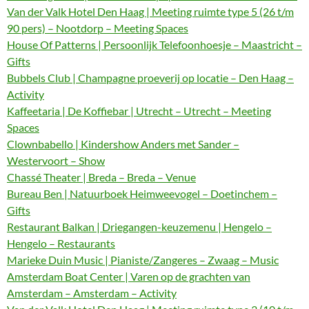
Van der Valk Hotel Den Haag | Meeting ruimte type 5 (26 t/m
90 pers) – Nootdorp – Meeting Spaces
House Of Patterns | Persoonlijk Telefoonhoesje – Maastricht –
Gifts
Bubbels Club | Champagne proeverij op locatie – Den Haag –
Activity
Kaffeetaria | De Koffiebar | Utrecht – Utrecht – Meeting
Spaces
Clownbabello | Kindershow Anders met Sander –
Westervoort – Show
Chassé Theater | Breda – Breda – Venue
Bureau Ben | Natuurboek Heimweevogel – Doetinchem –
Gifts
Restaurant Balkan | Driegangen-keuzemenu | Hengelo –
Hengelo – Restaurants
Marieke Duin Music | Pianiste/Zangeres – Zwaag – Music
Amsterdam Boat Center | Varen op de grachten van
Amsterdam – Amsterdam – Activity