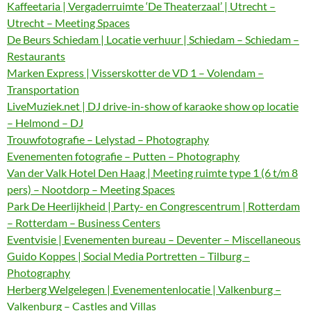
Kaffeetaria | Vergaderruimte ‘De Theaterzaal’ | Utrecht –
Utrecht – Meeting Spaces
De Beurs Schiedam | Locatie verhuur | Schiedam – Schiedam –
Restaurants
Marken Express | Visserskotter de VD 1 – Volendam –
Transportation
LiveMuziek.net | DJ drive-in-show of karaoke show op locatie
– Helmond – DJ
Trouwfotografie – Lelystad – Photography
Evenementen fotografie – Putten – Photography
Van der Valk Hotel Den Haag | Meeting ruimte type 1 (6 t/m 8
pers) – Nootdorp – Meeting Spaces
Park De Heerlijkheid | Party- en Congrescentrum | Rotterdam
– Rotterdam – Business Centers
Eventvisie | Evenementen bureau – Deventer – Miscellaneous
Guido Koppes | Social Media Portretten – Tilburg –
Photography
Herberg Welgelegen | Evenementenlocatie | Valkenburg –
Valkenburg – Castles and Villas