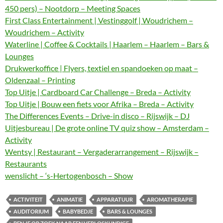
450 pers) – Nootdorp – Meeting Spaces
First Class Entertainment | Vestinggolf | Woudrichem –
Woudrichem – Activity
Waterline | Coffee & Cocktails | Haarlem – Haarlem – Bars &
Lounges
Drukwerkoffice | Flyers, textiel en spandoeken op maat –
Oldenzaal – Printing
Top Uitje | Cardboard Car Challenge – Breda – Activity
Top Uitje | Bouw een fiets voor Afrika – Breda – Activity
The Differences Events – Drive-in disco – Rijswijk – DJ
Uitjesbureau | De grote online TV quiz show – Amsterdam –
Activity
Wentsy | Restaurant – Vergaderarrangement – Rijswijk –
Restaurants
wenslicht – ‘s-Hertogenbosch – Show
ACTIVITEIT
ANIMATIE
APPARATUUR
AROMATHERAPIE
AUDITORIUM
BABYBEDJE
BARS & LOUNGES