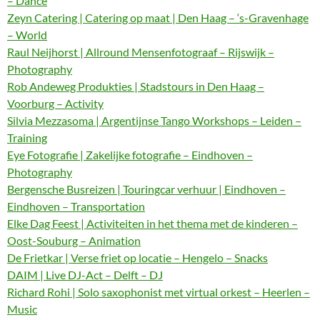
– Dance
Zeyn Catering | Catering op maat | Den Haag – ‘s-Gravenhage
– World
Raul Neijhorst | Allround Mensenfotograaf – Rijswijk –
Photography
Rob Andeweg Produkties | Stadstours in Den Haag –
Voorburg – Activity
Silvia Mezzasoma | Argentijnse Tango Workshops – Leiden –
Training
Eye Fotografie | Zakelijke fotografie – Eindhoven –
Photography
Bergensche Busreizen | Touringcar verhuur | Eindhoven –
Eindhoven – Transportation
Elke Dag Feest | Activiteiten in het thema met de kinderen –
Oost-Souburg – Animation
De Frietkar | Verse friet op locatie – Hengelo – Snacks
DAIM | Live DJ-Act – Delft – DJ
Richard Rohi | Solo saxophonist met virtual orkest – Heerlen –
Music