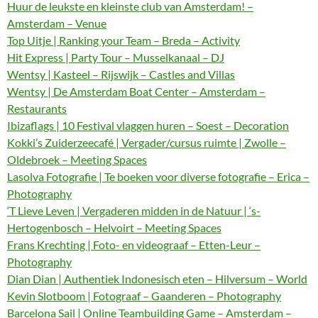
Huur de leukste en kleinste club van Amsterdam! –
Amsterdam – Venue
Top Uitje | Ranking your Team – Breda – Activity
Hit Express | Party Tour – Musselkanaal – DJ
Wentsy | Kasteel – Rijswijk – Castles and Villas
Wentsy | De Amsterdam Boat Center – Amsterdam –
Restaurants
Ibizaflags | 10 Festival vlaggen huren – Soest – Decoration
Kokki’s Zuiderzeecafé | Vergader/cursus ruimte | Zwolle –
Oldebroek – Meeting Spaces
Lasolva Fotografie | Te boeken voor diverse fotografie – Erica –
Photography
‘T Lieve Leven | Vergaderen midden in de Natuur | ‘s-
Hertogenbosch – Helvoirt – Meeting Spaces
Frans Krechting | Foto- en videograaf – Etten-Leur –
Photography
Dian Dian | Authentiek Indonesisch eten – Hilversum – World
Kevin Slotboom | Fotograaf – Gaanderen – Photography
Barcelona Sail | Online Teambuilding Game – Amsterdam –