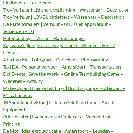
Eindhoven – Equipment
Troy Verhuur | Lichthart Verlichting – Wassenaar – Decoration
Troy Verhuur | LOVE Lichtletters – Wassenaar – Decoration
De Platendraaiers | Verhuur van DJ’s en apparatuur –
Terneuzen – DJ
Het Stadshuys – Assen – Bars & Lounges
Ray van Zuijlen | Exclusieve gastheer – Rhenen – Host /
Hostess
A La Patricia | Fotograaf – Kedichem – Photography
Taxi DA | Personenvervoer – Amersfoort – Transportation
Dol Events | Save the World – Online Teambuilding Game –
Wijdenes – Activity
Make-Up and Hair Artist Enya | Bruidsstyling – Rotterdam –
Miscellaneous
JB Soundanddivision | Licht en Geluid verhuur – Zwolle –
Equipment
Printmeister | Evenementen Drukwerk – Veenendaal –
Printing
De Mof | Ideale trouwlocatie | Amersfoort – Leusden –