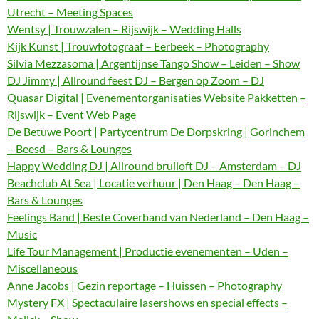
Utrecht – Meeting Spaces
Wentsy | Trouwzalen – Rijswijk – Wedding Halls
Kijk Kunst | Trouwfotograaf – Eerbeek – Photography
Silvia Mezzasoma | Argentijnse Tango Show – Leiden – Show
DJ Jimmy | Allround feest DJ – Bergen op Zoom – DJ
Quasar Digital | Evenementorganisaties Website Pakketten –
Rijswijk – Event Web Page
De Betuwe Poort | Partycentrum De Dorpskring | Gorinchem
– Beesd – Bars & Lounges
Happy Wedding DJ | Allround bruiloft DJ – Amsterdam – DJ
Beachclub At Sea | Locatie verhuur | Den Haag – Den Haag –
Bars & Lounges
Feelings Band | Beste Coverband van Nederland – Den Haag –
Music
Life Tour Management | Productie evenementen – Uden –
Miscellaneous
Anne Jacobs | Gezin reportage – Huissen – Photography
Mystery FX | Spectaculaire lasershows en special effects –