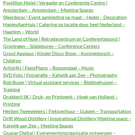
Postillion Hotel | Vergader en Conferentie Centre |
Amsterdam – Amsterdam – Meeting Spaces
Sfeerdecor | Event aankleding op maat – Hedel – Decoration
HapjesAanHuis | Catering op locatie door heel Nederland –
Haarlem – World
The Land of Now | Retraitecentrum en Conferentieoord |
Groningen – Siddeburen – Conference Centers
Groot Applaus | Kinder Disco Show – Koningsbosch –
Children
Artist4U | FeestPiano – Roosendaal – Music
SVD Foto | Fotografie – Katwijk aan Zee – Photography
Rob Buser | Virtual assistant services – Biddinghuizen –
Training
Drukkerij SK | Druk- en Printwerk – Hoek van Holland –
Printing
Herben Tweewielers | Fietsverhuur – Gulpen – Transportation
Drift Wood Distillery | Inspirational Distillery Meeting space –
Katwijk aan Zee – Meeting Spaces
Quasar Digital | Evenementenorganisatie ontwerpen –