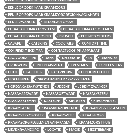
BEN JE OP ZOEK NAAR EEN VERLOSKUNDIGE
BEN JE OP ZOEK NAAR KRAAMZORG
BEN JE OP ZOEK NAAR KRAAMZORG REGIO HAAGLANDEN
BEN JE ZWANGER
BETAALAUTOMAAT
BETAALAUTOMAAT-SYSTEEM
BETAALAUTOMAAT-SYSTEMEN
BETAALAUTOMAATKOPEN
BRUNCH
BUSINESS CENTERS
CABARET
CATERING
COCKTAILS
COMFORT TIME
CONFERENTIECENTRA
CONTACTLOOS-PINAPPARAAT
DAGVOORZITTER
DANS
DECORATIE
DJ
DRANKJES
DRUKWERK
ENTERTAINMENT
EVENEMENT
EXPO CENTERS
FOTO
GASTHEER
GASTVROUW
GEBOORTEHOTEL
GESCHENKEN
GROOTHANDELKASSASYSTEMEN
HORECAKASSASYSTEMEN
JE BENT
JE BENT ZWANGER
KASSAHARDWARE
KASSASOFTWARE
KASSASYSTEEM
KASSASYSTEMEN
KASTELEN
KINDEREN
KRAAMHOTEL
KRAAMPAKKET
KRAAMVERZORGENDE
KRAAMVERZORGENDEN
KRAAMVERZORGSTER
KRAAMWEEK
KRAAMZORG
KRAAMZORG REGELEN EN AANVRAGEN
KRAAMZORG THUIS
LIEVE KRAAMZORG
LOCATIE
MAGIE
MEDITERRANE