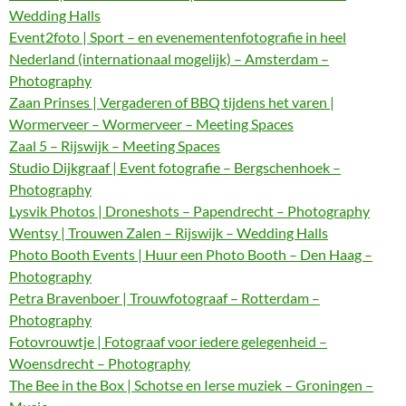
Wedding Halls
Event2foto | Sport – en evenementenfotografie in heel
Nederland (internationaal mogelijk) – Amsterdam –
Photography
Zaan Prinses | Vergaderen of BBQ tijdens het varen |
Wormerveer – Wormerveer – Meeting Spaces
Zaal 5 – Rijswijk – Meeting Spaces
Studio Dijkgraaf | Event fotografie – Bergschenhoek –
Photography
Lysvik Photos | Droneshots – Papendrecht – Photography
Wentsy | Trouwen Zalen – Rijswijk – Wedding Halls
Photo Booth Events | Huur een Photo Booth – Den Haag –
Photography
Petra Bravenboer | Trouwfotograaf – Rotterdam –
Photography
Fotovrouwtje | Fotograaf voor iedere gelegenheid –
Woensdrecht – Photography
The Bee in the Box | Schotse en Ierse muziek – Groningen –