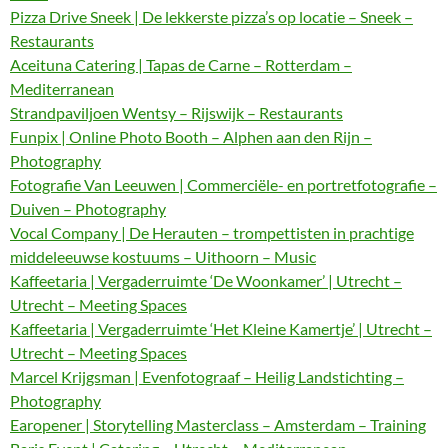
Pizza Drive Sneek | De lekkerste pizza’s op locatie – Sneek –
Restaurants
Aceituna Catering | Tapas de Carne – Rotterdam –
Mediterranean
Strandpaviljoen Wentsy – Rijswijk – Restaurants
Funpix | Online Photo Booth – Alphen aan den Rijn –
Photography
Fotografie Van Leeuwen | Commerciële- en portretfotografie –
Duiven – Photography
Vocal Company | De Herauten – trompettisten in prachtige
middeleeuwse kostuums – Uithoorn – Music
Kaffeetaria | Vergaderruimte ‘De Woonkamer’ | Utrecht –
Utrecht – Meeting Spaces
Kaffeetaria | Vergaderruimte ‘Het Kleine Kamertje’ | Utrecht –
Utrecht – Meeting Spaces
Marcel Krijgsman | Evenfotograaf – Heilig Landstichting –
Photography
Earopener | Storytelling Masterclass – Amsterdam – Training