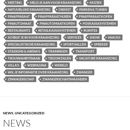
MEETING
MELD JE AAN VOOR KRAAMZORG
MUZIEK
NATUURLIJKE KRAAMZORG
ORKEST
PARKEN & TUINEN
PINAPPARAAT
PINAPPARAATHUREN
PINAPPARAATKOPEN
PINAUTOMAAT
PINAUTOMAATKOPEN
POSKASSASYSTEMEN
RESTAURANTS
RETAILKASSASYSTEMEN
RUIMTES
SCHRIJF JE IN VOOR KRAAMZORG
SERVICES
SHOW
SNACKS
SPECIALISTISCHE KRAAMZORG
SPORTHALLEN
SPREKER
STADIONS & ARENA'S
TRAININGEN
TRANSPORT
TROUWAMBTENAAR
TROUWZALEN
VACATURE KRAAMZORG
VILLA'S
WEBPAGINA
WERELD
WIL JE INFORMATIE OVER KRAAMZORG
ZWANGER
ZWANGERSCHAP
ZWANGERSCHAPSMAANDEN
NEWS
,
UNCATEGORIZED
NEWS