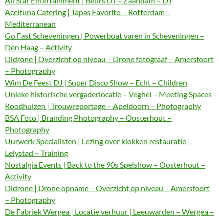
All Star Entertainment | Beurs DJ – Zaandam – DJ
Aceituna Catering | Tapas Favorito – Rotterdam –
Mediterranean
Go Fast Scheveningen | Powerboat varen in Scheveningen –
Den Haag – Activity
Didrone | Overzicht op niveau – Drone fotograaf – Amersfoort
– Photography
Wim De Feest DJ | Super Disco Show – Echt – Children
Unieke historische vergaderlocatie – Veghel – Meeting Spaces
Roodhuizen | Trouwreportage – Apeldoorn – Photography
BSA Foto | Branding Photography – Oosterhout –
Photography
Uurwerk Specialisten | Lezing over klokken restauratie –
Lelystad – Training
Nostalgia Events | Back to the 90s Spelshow – Oosterhout –
Activity
Didrone | Drone opname – Overzicht op niveau – Amersfoort
– Photography
De Fabriek Wergea | Locatie verhuur | Leeuwarden – Wergea –