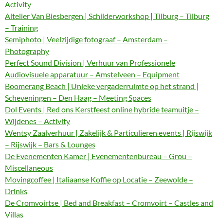
Activity
Altelier Van Biesbergen | Schilderworkshop | Tilburg – Tilburg
– Training
Semiphoto | Veelzijdige fotograaf – Amsterdam –
Photography
Perfect Sound Division | Verhuur van Professionele
Audiovisuele apparatuur – Amstelveen – Equipment
Boomerang Beach | Unieke vergaderruimte op het strand |
Scheveningen – Den Haag – Meeting Spaces
Dol Events | Red ons Kerstfeest online hybride teamuitje –
Wijdenes – Activity
Wentsy Zaalverhuur | Zakelijk & Particulieren events | Rijswijk
– Rijswijk – Bars & Lounges
De Evenementen Kamer | Evenementenbureau – Grou –
Miscellaneous
Movingcoffee | Italiaanse Koffie op Locatie – Zeewolde –
Drinks
De Cromvoirtse | Bed and Breakfast – Cromvoirt – Castles and
Villas