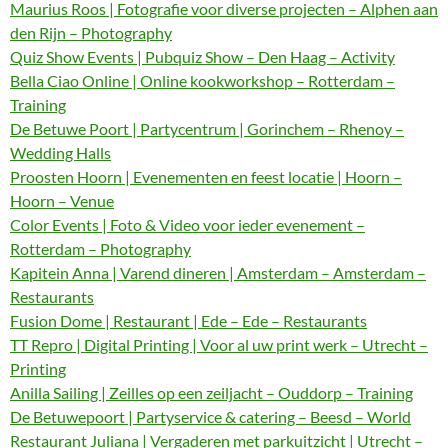
Maurius Roos | Fotografie voor diverse projecten – Alphen aan
den Rijn – Photography
Quiz Show Events | Pubquiz Show – Den Haag – Activity
Bella Ciao Online | Online kookworkshop – Rotterdam –
Training
De Betuwe Poort | Partycentrum | Gorinchem – Rhenoy –
Wedding Halls
Proosten Hoorn | Evenementen en feest locatie | Hoorn –
Hoorn – Venue
Color Events | Foto & Video voor ieder evenement –
Rotterdam – Photography
Kapitein Anna | Varend dineren | Amsterdam – Amsterdam –
Restaurants
Fusion Dome | Restaurant | Ede – Ede – Restaurants
TT Repro | Digital Printing | Voor al uw print werk – Utrecht –
Printing
Anilla Sailing | Zeilles op een zeiljacht – Ouddorp – Training
De Betuwepoort | Partyservice & catering – Beesd – World
Restaurant Juliana | Vergaderen met parkuitzicht | Utrecht –