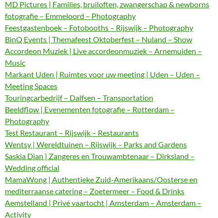
MD Pictures | Families, bruiloften, zwangerschap & newborns
fotografie – Emmeloord – Photography
Feestgastenboek – Fotobooths – Rijswijk – Photography
BinQ Events | Themafeest Oktoberfest – Nuland – Show
Accordeon Muziek | Live accordeonmuziek – Arnemuiden –
Music
Markant Uden | Ruimtes voor uw meeting | Uden – Uden –
Meeting Spaces
Touringcarbedrijf – Dalfsen – Transportation
Beeldflow | Evenementen fotografie – Rotterdam –
Photography
Test Restaurant – Rijswijk – Restaurants
Wentsy | Wereldtuinen – Rijswijk – Parks and Gardens
Saskia Dian | Zangeres en Trouwambtenaar – Dirksland –
Wedding official
MamaWong | Authentieke Zuid-Amerikaans/Oosterse en
mediterraanse catering – Zoetermeer – Food & Drinks
Aemstelland | Privé vaartocht | Amsterdam – Amsterdam –
Activity