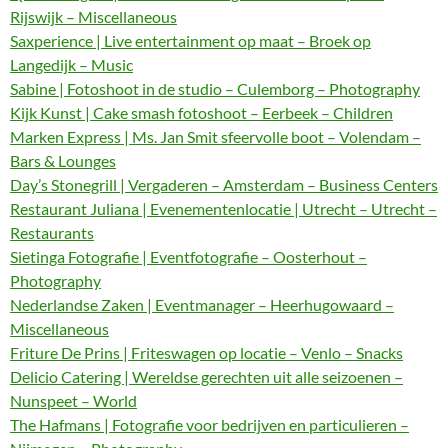
Rijswijk – Miscellaneous
Saxperience | Live entertainment op maat – Broek op
Langedijk – Music
Sabine | Fotoshoot in de studio – Culemborg – Photography
Kijk Kunst | Cake smash fotoshoot – Eerbeek – Children
Marken Express | Ms. Jan Smit sfeervolle boot – Volendam –
Bars & Lounges
Day’s Stonegrill | Vergaderen – Amsterdam – Business Centers
Restaurant Juliana | Evenementenlocatie | Utrecht – Utrecht –
Restaurants
Sietinga Fotografie | Eventfotografie – Oosterhout –
Photography
Nederlandse Zaken | Eventmanager – Heerhugowaard –
Miscellaneous
Friture De Prins | Friteswagen op locatie – Venlo – Snacks
Delicio Catering | Wereldse gerechten uit alle seizoenen –
Nunspeet – World
The Hafmans | Fotografie voor bedrijven en particulieren –