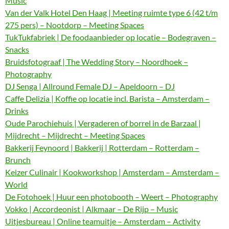
Music
Van der Valk Hotel Den Haag | Meeting ruimte type 6 (42 t/m
275 pers) – Nootdorp – Meeting Spaces
TukTukfabriek | De foodaanbieder op locatie – Bodegraven –
Snacks
Bruidsfotograaf | The Wedding Story – Noordhoek –
Photography
DJ Senga | Allround Female DJ – Apeldoorn – DJ
Caffe Delizia | Koffie op locatie incl. Barista – Amsterdam –
Drinks
Oude Parochiehuis | Vergaderen of borrel in de Barzaal |
Mijdrecht – Mijdrecht – Meeting Spaces
Bakkerij Feynoord | Bakkerij | Rotterdam – Rotterdam –
Brunch
Keizer Culinair | Kookworkshop | Amsterdam – Amsterdam –
World
De Fotohoek | Huur een photobooth – Weert – Photography
Vokko | Accordeonist | Alkmaar – De Rijp – Music
Uitjesbureau | Online teamuitje – Amsterdam – Activity