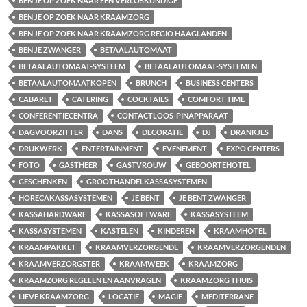
BEN JE OP ZOEK NAAR EEN VERLOSKUNDIGE
BEN JE OP ZOEK NAAR KRAAMZORG
BEN JE OP ZOEK NAAR KRAAMZORG REGIO HAAGLANDEN
BEN JE ZWANGER
BETAALAUTOMAAT
BETAALAUTOMAAT-SYSTEEM
BETAALAUTOMAAT-SYSTEMEN
BETAALAUTOMAATKOPEN
BRUNCH
BUSINESS CENTERS
CABARET
CATERING
COCKTAILS
COMFORT TIME
CONFERENTIECENTRA
CONTACTLOOS-PINAPPARAAT
DAGVOORZITTER
DANS
DECORATIE
DJ
DRANKJES
DRUKWERK
ENTERTAINMENT
EVENEMENT
EXPO CENTERS
FOTO
GASTHEER
GASTVROUW
GEBOORTEHOTEL
GESCHENKEN
GROOTHANDELKASSASYSTEMEN
HORECAKASSASYSTEMEN
JE BENT
JE BENT ZWANGER
KASSAHARDWARE
KASSASOFTWARE
KASSASYSTEEM
KASSASYSTEMEN
KASTELEN
KINDEREN
KRAAMHOTEL
KRAAMPAKKET
KRAAMVERZORGENDE
KRAAMVERZORGENDEN
KRAAMVERZORGSTER
KRAAMWEEK
KRAAMZORG
KRAAMZORG REGELEN EN AANVRAGEN
KRAAMZORG THUIS
LIEVE KRAAMZORG
LOCATIE
MAGIE
MEDITERRANE