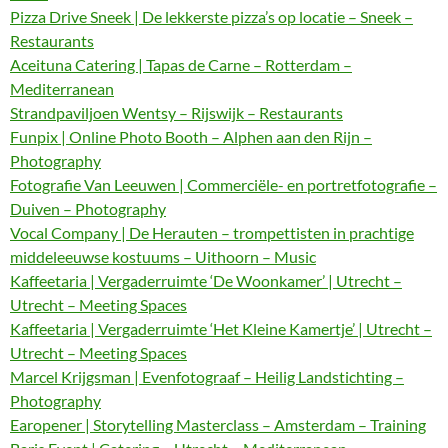
Pizza Drive Sneek | De lekkerste pizza’s op locatie – Sneek –
Restaurants
Aceituna Catering | Tapas de Carne – Rotterdam –
Mediterranean
Strandpaviljoen Wentsy – Rijswijk – Restaurants
Funpix | Online Photo Booth – Alphen aan den Rijn –
Photography
Fotografie Van Leeuwen | Commerciële- en portretfotografie –
Duiven – Photography
Vocal Company | De Herauten – trompettisten in prachtige
middeleeuwse kostuums – Uithoorn – Music
Kaffeetaria | Vergaderruimte ‘De Woonkamer’ | Utrecht –
Utrecht – Meeting Spaces
Kaffeetaria | Vergaderruimte ‘Het Kleine Kamertje’ | Utrecht –
Utrecht – Meeting Spaces
Marcel Krijgsman | Evenfotograaf – Heilig Landstichting –
Photography
Earopener | Storytelling Masterclass – Amsterdam – Training