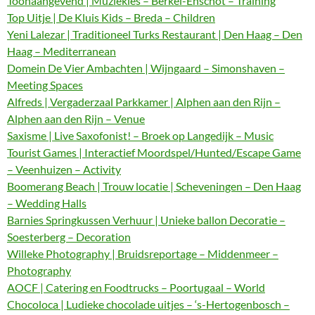
Toonaangevend | Muziekles – Berkel-Enschot – Training
Top Uitje | De Kluis Kids – Breda – Children
Yeni Lalezar | Traditioneel Turks Restaurant | Den Haag – Den
Haag – Mediterranean
Domein De Vier Ambachten | Wijngaard – Simonshaven –
Meeting Spaces
Alfreds | Vergaderzaal Parkkamer | Alphen aan den Rijn –
Alphen aan den Rijn – Venue
Saxisme | Live Saxofonist! – Broek op Langedijk – Music
Tourist Games | Interactief Moordspel/Hunted/Escape Game
– Veenhuizen – Activity
Boomerang Beach | Trouw locatie | Scheveningen – Den Haag
– Wedding Halls
Barnies Springkussen Verhuur | Unieke ballon Decoratie –
Soesterberg – Decoration
Willeke Photography | Bruidsreportage – Middenmeer –
Photography
AOCF | Catering en Foodtrucks – Poortugaal – World
Chocoloca | Ludieke chocolade uitjes – ‘s-Hertogenbosch –