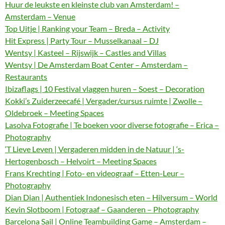
Huur de leukste en kleinste club van Amsterdam! –
Amsterdam – Venue
Top Uitje | Ranking your Team – Breda – Activity
Hit Express | Party Tour – Musselkanaal – DJ
Wentsy | Kasteel – Rijswijk – Castles and Villas
Wentsy | De Amsterdam Boat Center – Amsterdam –
Restaurants
Ibizaflags | 10 Festival vlaggen huren – Soest – Decoration
Kokki’s Zuiderzeecafé | Vergader/cursus ruimte | Zwolle –
Oldebroek – Meeting Spaces
Lasolva Fotografie | Te boeken voor diverse fotografie – Erica –
Photography
‘T Lieve Leven | Vergaderen midden in de Natuur | ‘s-
Hertogenbosch – Helvoirt – Meeting Spaces
Frans Krechting | Foto- en videograaf – Etten-Leur –
Photography
Dian Dian | Authentiek Indonesisch eten – Hilversum – World
Kevin Slotboom | Fotograaf – Gaanderen – Photography
Barcelona Sail | Online Teambuilding Game – Amsterdam –