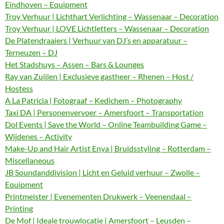
Eindhoven – Equipment
Troy Verhuur | Lichthart Verlichting – Wassenaar – Decoration
Troy Verhuur | LOVE Lichtletters – Wassenaar – Decoration
De Platendraaiers | Verhuur van DJ’s en apparatuur –
Terneuzen – DJ
Het Stadshuys – Assen – Bars & Lounges
Ray van Zuijlen | Exclusieve gastheer – Rhenen – Host /
Hostess
A La Patricia | Fotograaf – Kedichem – Photography
Taxi DA | Personenvervoer – Amersfoort – Transportation
Dol Events | Save the World – Online Teambuilding Game –
Wijdenes – Activity
Make-Up and Hair Artist Enya | Bruidsstyling – Rotterdam –
Miscellaneous
JB Soundanddivision | Licht en Geluid verhuur – Zwolle –
Equipment
Printmeister | Evenementen Drukwerk – Veenendaal –
Printing
De Mof | Ideale trouwlocatie | Amersfoort – Leusden –