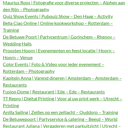
Maurius Roos | Fotografie voor diverse projecten – Alphen aan
den Rijn – Photography
Quiz Show Events | Pubquiz Show – Den Haag – Activity
Bella Ciao Online | Online kookworkshop – Rotterdam –
Training
De Betuwe Poort | Partycentrum | Gorinchem – Rhenoy –
Wedding Halls
Proosten Hoorn | Evenementen en feest locatie | Hoorn –
Hoorn – Venue
Color Events | Foto & Video voor ieder evenement –
Rotterdam – Photography
Kapitein Anna | Varend dineren | Amsterdam – Amsterdam –
Restaurants
Fusion Dome | Restaurant | Ede – Ede – Restaurants
TT Repro | Digital Printing | Voor al uw print werk – Utrecht –
Printing
Anilla Sailing | Zeilles op een zeiljacht – Ouddorp – Training
De Betuwepoort | Partyservice & catering – Beesd – World
Restaurant Juliana | Vergaderen met parkuitzicht | Utrecht –