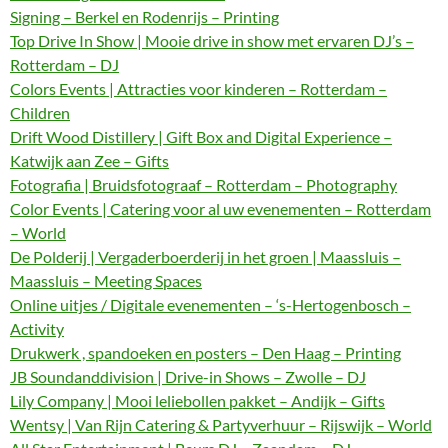
Signing – Berkel en Rodenrijs – Printing
Top Drive In Show | Mooie drive in show met ervaren DJ’s –
Rotterdam – DJ
Colors Events | Attracties voor kinderen – Rotterdam –
Children
Drift Wood Distillery | Gift Box and Digital Experience –
Katwijk aan Zee – Gifts
Fotografia | Bruidsfotograaf – Rotterdam – Photography
Color Events | Catering voor al uw evenementen – Rotterdam
– World
De Polderij | Vergaderboerderij in het groen | Maassluis –
Maassluis – Meeting Spaces
Online uitjes / Digitale evenementen – ‘s-Hertogenbosch –
Activity
Drukwerk , spandoeken en posters – Den Haag – Printing
JB Soundanddivision | Drive-in Shows – Zwolle – DJ
Lily Company | Mooi leliebollen pakket – Andijk – Gifts
Wentsy | Van Rijn Catering & Partyverhuur – Rijswijk – World