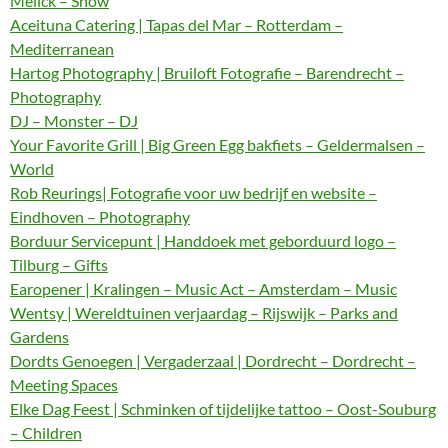
Melick – Show
Aceituna Catering | Tapas del Mar – Rotterdam –
Mediterranean
Hartog Photography | Bruiloft Fotografie – Barendrecht –
Photography
DJ – Monster – DJ
Your Favorite Grill | Big Green Egg bakfiets – Geldermalsen –
World
Rob Reurings| Fotografie voor uw bedrijf en website –
Eindhoven – Photography
Borduur Servicepunt | Handdoek met geborduurd logo –
Tilburg – Gifts
Earopener | Kralingen – Music Act – Amsterdam – Music
Wentsy | Wereldtuinen verjaardag – Rijswijk – Parks and
Gardens
Dordts Genoegen | Vergaderzaal | Dordrecht – Dordrecht –
Meeting Spaces
Elke Dag Feest | Schminken of tijdelijke tattoo – Oost-Souburg
– Children