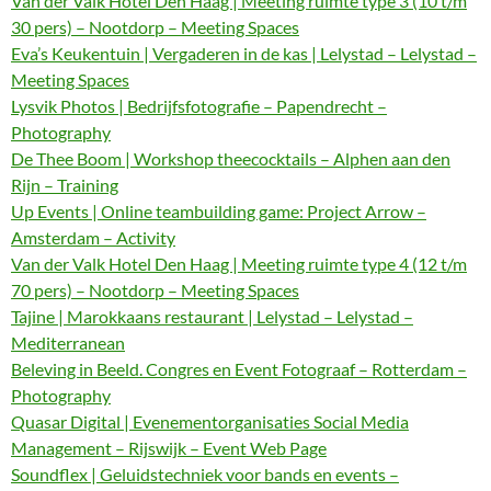
Van der Valk Hotel Den Haag | Meeting ruimte type 3 (10 t/m
30 pers) – Nootdorp – Meeting Spaces
Eva’s Keukentuin | Vergaderen in de kas | Lelystad – Lelystad –
Meeting Spaces
Lysvik Photos | Bedrijfsfotografie – Papendrecht –
Photography
De Thee Boom | Workshop theecocktails – Alphen aan den
Rijn – Training
Up Events | Online teambuilding game: Project Arrow –
Amsterdam – Activity
Van der Valk Hotel Den Haag | Meeting ruimte type 4 (12 t/m
70 pers) – Nootdorp – Meeting Spaces
Tajine | Marokkaans restaurant | Lelystad – Lelystad –
Mediterranean
Beleving in Beeld. Congres en Event Fotograaf – Rotterdam –
Photography
Quasar Digital | Evenementorganisaties Social Media
Management – Rijswijk – Event Web Page
Soundflex | Geluidstechniek voor bands en events –