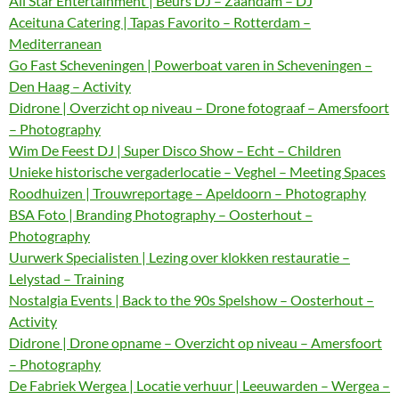
All Star Entertainment | Beurs DJ – Zaandam – DJ
Aceituna Catering | Tapas Favorito – Rotterdam –
Mediterranean
Go Fast Scheveningen | Powerboat varen in Scheveningen –
Den Haag – Activity
Didrone | Overzicht op niveau – Drone fotograaf – Amersfoort
– Photography
Wim De Feest DJ | Super Disco Show – Echt – Children
Unieke historische vergaderlocatie – Veghel – Meeting Spaces
Roodhuizen | Trouwreportage – Apeldoorn – Photography
BSA Foto | Branding Photography – Oosterhout –
Photography
Uurwerk Specialisten | Lezing over klokken restauratie –
Lelystad – Training
Nostalgia Events | Back to the 90s Spelshow – Oosterhout –
Activity
Didrone | Drone opname – Overzicht op niveau – Amersfoort
– Photography
De Fabriek Wergea | Locatie verhuur | Leeuwarden – Wergea –