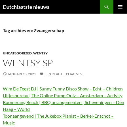
Ga
Zoeken
Dutchlaatste nieuws
naar
PRIMAI
de
MENU
inhoud
Tag archieven: Zwangerschap
UNCATEGORIZED
,
WENTSY
WENTSY SP
JANUARI 18, 2021
EEN REACTIE PLAATSEN
Wim De Feest DJ | Sunny Funny Disco Show – Echt – Children
Uitjesbureau | The Online Pump Quiz – Amsterdam – Activity
Boomerang Beach | BBQ arrangementen | Scheveningen – Den
Haag – World
Toonaangevend | The Jukebox Pianist – Berkel-Enschot –
Music