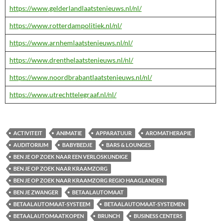
https://www.gelderlandlaatstenieuws.nl/nl/
https://www.rotterdampolitiek.nl/nl/
https://www.arnhemlaatstenieuws.nl/nl/
https://www.drenthelaatstenieuws.nl/nl/
https://www.noordbrabantlaatstenieuws.nl/nl/
https://www.utrechttelegraaf.nl/nl/
ACTIVITEIT
ANIMATIE
APPARATUUR
AROMATHERAPIE
AUDITORIUM
BABYBEDJE
BARS & LOUNGES
BEN JE OP ZOEK NAAR EEN VERLOSKUNDIGE
BEN JE OP ZOEK NAAR KRAAMZORG
BEN JE OP ZOEK NAAR KRAAMZORG REGIO HAAGLANDEN
BEN JE ZWANGER
BETAALAUTOMAAT
BETAALAUTOMAAT-SYSTEEM
BETAALAUTOMAAT-SYSTEMEN
BETAALAUTOMAATKOPEN
BRUNCH
BUSINESS CENTERS