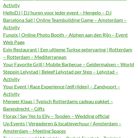
Activity
HelloDJ | DJ huren voor ieder event – Hengelo – DJ
Barcelona Sail | Online Teambuilding Game – Amsterdam –
Activity
Funpix | Online Photo Booth – Alphen aan den Rijn – Event
Web Page
Evin Restaurant | Een ultieme Turkse eetervaring | Rotterdam
– Rotterdam – Mediterranean
Your Favorite Grill | Mobile Barbecue – Geldermalsen – World
Steppin Lelystad | Beleef Lelystad per Step – Lelystad –
Activity
Your Event | Race Experience (zelf rijden) – Zandvoort –
Activity
Meneer Klaas | Typisch Rotterdams cadeau pakket –
Barendrecht – Gifts
Florax | Say Yes to Elly – Tonden – Wedding official
Up Events | Vergaderen & locatieverhuur | Amsterdam –
Amsterdam – Meeting Spaces