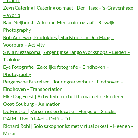
– Dance
Zeyn Catering | Catering op maat | Den Haag – ‘s-Gravenhage
– World
Raul Neijhorst | Allround Mensenfotograaf – Rijswijk –
Photography
Rob Andeweg Produkties | Stadstours in Den Haag –
Voorburg – Activity
Silvia Mezzasoma | Argentijnse Tango Workshops – Leiden –
Training
Eye Fotografie | Zakelijke fotografie – Eindhoven –
Photography
Bergensche Busreizen | Touringcar verhuur | Eindhoven –
Eindhoven – Transportation
Elke Dag Feest | Activiteiten in het thema met de kinderen –
Oost-Souburg – Animation
De Frietkar | Verse friet op locatie – Hengelo – Snacks
DAIM | Live DJ-Act – Delft – DJ
Richard Rohi | Solo saxophonist met virtual orkest – Heerlen –
Music