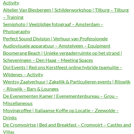
Activity
Altelier Van Biesbergen | Schilderworkshop | Tilburg – Tilburg
– Training
Semiphoto | Veelzijdige fotograaf – Amsterdam –
Photography
Perfect Sound Division | Verhuur van Professionele
Audiovisuele apparatuur – Amstelveen – Equipment
Boomerang Beach | Unieke vergaderruimte op het strand |
Scheveningen – Den Haag – Meeting Spaces
Dol Events | Red ons Kerstfeest online hybride teamuitje –
Wijdenes – Activity
Wentsy Zaalverhuur | Zakelijk & Particulieren events | Rijswijk
– Rijswijk – Bars & Lounges
De Evenementen Kamer | Evenementenbureau – Grou –
Miscellaneous
Movingcoffee | Italiaanse Koffie op Locatie – Zeewolde –
Drinks
De Cromvoirtse | Bed and Breakfast – Cromvoirt – Castles and
Villas