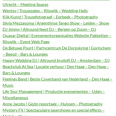
Utrecht – Meeting Spaces
Wentsy | Trouwzalen – Rijswijk – Wedding Halls
Kijk Kunst | Trouwfotograaf – Eerbeek – Photography
Silvia Mezzasoma | Argentijnse Tango Show – Leiden – Show
DJ Jimmy | Allround feest DJ – Bergen op Zoom – DJ
Quasar Digital | Evenementorganisaties Website Pakketten –
Rijswijk – Event Web Page
De Betuwe Poort | Partycentrum De Dorpskring | Gorinchem
– Beesd – Bars & Lounges
Happy Wedding DJ | Allround bruiloft DJ – Amsterdam – DJ
Beachclub At Sea | Locatie verhuur | Den Haag – Den Haag –
Bars & Lounges
Feelings Band | Beste Coverband van Nederland – Den Haag –
Music
Life Tour Management | Productie evenementen – Uden –
Miscellaneous
Anne Jacobs | Gezin reportage – Huissen – Photography
Mystery FX | Spectaculaire lasershows en special effects –