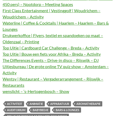
450 pers) – Nootdorp – Meeting Spaces
First Class Entertainment | Vestinggolf | Woudrichem –
Woudrichem – Activity
Waterline | Coffee & Cocktails | Haarlem – Haarlem – Bars &
Lounges
Drukwerkoffice | Flyers, textiel en spandoeken op maat –
Oldenzaal – Printing
Top Uitje | Cardboard Car Challenge – Breda – Activity
Top Uitje | Bouw een fiets voor Afrika – Breda – Activity
The Differences Events – Drive-in disco – Rijswijk – DJ
Uitjesbureau | De grote online TV quiz show – Amsterdam –
Activity
Wentsy | Restaurant – Vergaderarrangement – Rijswijk –
Restaurants
wenslicht – ‘s-Hertogenbosch – Show
ACTIVITEIT
ANIMATIE
APPARATUUR
AROMATHERAPIE
AUDITORIUM
BABYBEDJE
BARS & LOUNGES