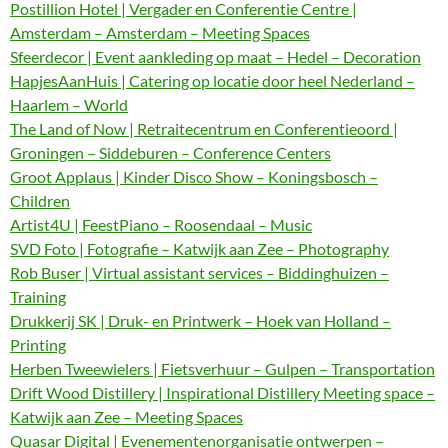
Postillion Hotel | Vergader en Conferentie Centre |
Amsterdam – Amsterdam – Meeting Spaces
Sfeerdecor | Event aankleding op maat – Hedel – Decoration
HapjesAanHuis | Catering op locatie door heel Nederland –
Haarlem – World
The Land of Now | Retraitecentrum en Conferentieoord |
Groningen – Siddeburen – Conference Centers
Groot Applaus | Kinder Disco Show – Koningsbosch –
Children
Artist4U | FeestPiano – Roosendaal – Music
SVD Foto | Fotografie – Katwijk aan Zee – Photography
Rob Buser | Virtual assistant services – Biddinghuizen –
Training
Drukkerij SK | Druk- en Printwerk – Hoek van Holland –
Printing
Herben Tweewielers | Fietsverhuur – Gulpen – Transportation
Drift Wood Distillery | Inspirational Distillery Meeting space –
Katwijk aan Zee – Meeting Spaces
Quasar Digital | Evenementenorganisatie ontwerpen –