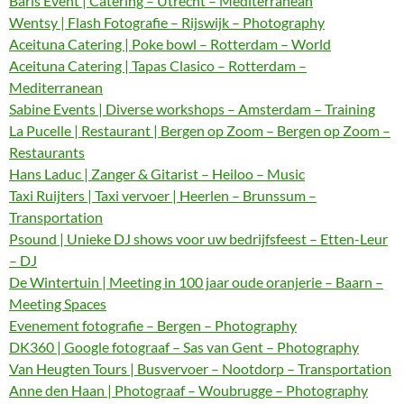
Baris Event | Catering – Utrecht – Mediterranean
Wentsy | Flash Fotografie – Rijswijk – Photography
Aceituna Catering | Poke bowl – Rotterdam – World
Aceituna Catering | Tapas Clasico – Rotterdam –
Mediterranean
Sabine Events | Diverse workshops – Amsterdam – Training
La Pucelle | Restaurant | Bergen op Zoom – Bergen op Zoom –
Restaurants
Hans Laduc | Zanger & Gitarist – Heiloo – Music
Taxi Ruijters | Taxi vervoer | Heerlen – Brunssum –
Transportation
Psound | Unieke DJ shows voor uw bedrijfsfeest – Etten-Leur
– DJ
De Wintertuin | Meeting in 100 jaar oude oranjerie – Baarn –
Meeting Spaces
Evenement fotografie – Bergen – Photography
DK360 | Google fotograaf – Sas van Gent – Photography
Van Heugten Tours | Busvervoer – Nootdorp – Transportation
Anne den Haan | Photograaf – Woubrugge – Photography