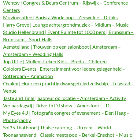
Wentsy | Congres & Beurs Centrum – Rijswijk – Conference
Centers
Movingcoffee | Barista Workshop – Zeewolde – Drinks
Harry Greve | Lounge achtergrondmuziek – Midlum – Music
Studio Hellenbrand | Event Ruimte tot 1000 pers | Brunssum –
Brunssum – Sport Halls
Aemstelland | Trouwen op een salonboot | Amsterdam –
Amsterdam – Wedding Halls
Top Uitje | Mollenstreken Kids – Breda – Children
Cololors Events | Entertainment voor iedere gelegenheid –
Rotterdam – Animation
Oxalex | Huur een prachtig dwarsgetuigd zeilschip – Lelystad –
Venue
Taste and Tinle | Sabreur op locatie – Amsterdam – Activity
Verjaardagsdj | Drive-In DJ show – Amersfoort – DJ
My Eyes 4U | Fotografie congres of evenement – Den Haag –
Photography
Soi35 Thai Food | Thaise catering – Utrecht – World
Toonaangevend | Classic meets pop – Berkel-Enschot – Music