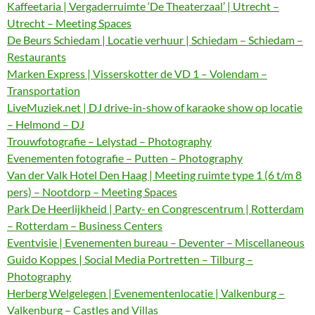
Kaffeetaria | Vergaderruimte ‘De Theaterzaal’ | Utrecht –
Utrecht – Meeting Spaces
De Beurs Schiedam | Locatie verhuur | Schiedam – Schiedam –
Restaurants
Marken Express | Visserskotter de VD 1 – Volendam –
Transportation
LiveMuziek.net | DJ drive-in-show of karaoke show op locatie
– Helmond – DJ
Trouwfotografie – Lelystad – Photography
Evenementen fotografie – Putten – Photography
Van der Valk Hotel Den Haag | Meeting ruimte type 1 (6 t/m 8
pers) – Nootdorp – Meeting Spaces
Park De Heerlijkheid | Party- en Congrescentrum | Rotterdam
– Rotterdam – Business Centers
Eventvisie | Evenementen bureau – Deventer – Miscellaneous
Guido Koppes | Social Media Portretten – Tilburg –
Photography
Herberg Welgelegen | Evenementenlocatie | Valkenburg –
Valkenburg – Castles and Villas