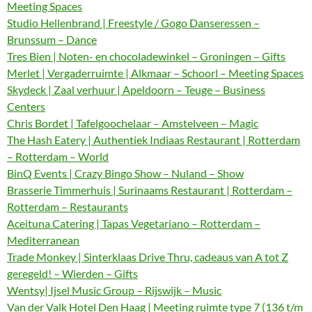
Meeting Spaces
Studio Hellenbrand | Freestyle / Gogo Danseressen –
Brunssum – Dance
Tres Bien | Noten- en chocoladewinkel – Groningen – Gifts
Merlet | Vergaderruimte | Alkmaar – Schoorl – Meeting Spaces
Skydeck | Zaal verhuur | Apeldoorn – Teuge – Business
Centers
Chris Bordet | Tafelgoochelaar – Amstelveen – Magic
The Hash Eatery | Authentiek Indiaas Restaurant | Rotterdam
– Rotterdam – World
BinQ Events | Crazy Bingo Show – Nuland – Show
Brasserie Timmerhuis | Surinaams Restaurant | Rotterdam –
Rotterdam – Restaurants
Aceituna Catering | Tapas Vegetariano – Rotterdam –
Mediterranean
Trade Monkey | Sinterklaas Drive Thru, cadeaus van A tot Z
geregeld! – Wierden – Gifts
Wentsy| Ijsel Music Group – Rijswijk – Music
Van der Valk Hotel Den Haag | Meeting ruimte type 7 (136 t/m