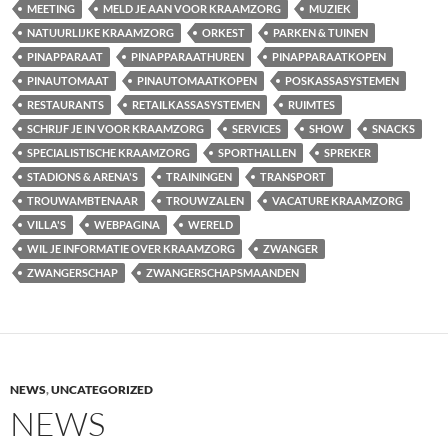
MEETING
MELD JE AAN VOOR KRAAMZORG
MUZIEK
NATUURLIJKE KRAAMZORG
ORKEST
PARKEN & TUINEN
PINAPPARAAT
PINAPPARAATHUREN
PINAPPARAATKOPEN
PINAUTOMAAT
PINAUTOMAATKOPEN
POSKASSASYSTEMEN
RESTAURANTS
RETAILKASSASYSTEMEN
RUIMTES
SCHRIJF JE IN VOOR KRAAMZORG
SERVICES
SHOW
SNACKS
SPECIALISTISCHE KRAAMZORG
SPORTHALLEN
SPREKER
STADIONS & ARENA'S
TRAININGEN
TRANSPORT
TROUWAMBTENAAR
TROUWZALEN
VACATURE KRAAMZORG
VILLA'S
WEBPAGINA
WERELD
WIL JE INFORMATIE OVER KRAAMZORG
ZWANGER
ZWANGERSCHAP
ZWANGERSCHAPSMAANDEN
NEWS
,
UNCATEGORIZED
NEWS