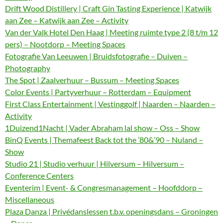
Drift Wood Distillery | Craft Gin Tasting Experience | Katwijk
aan Zee – Katwijk aan Zee – Activity
Van der Valk Hotel Den Haag | Meeting ruimte type 2 (8 t/m 12
pers) – Nootdorp – Meeting Spaces
Fotografie Van Leeuwen | Bruidsfotografie – Duiven –
Photography
The Spot | Zaalverhuur – Bussum – Meeting Spaces
Color Events | Partyverhuur – Rotterdam – Equipment
First Class Entertainment | Vestinggolf | Naarden – Naarden –
Activity
1Duizend1Nacht | Vader Abraham lal show – Oss – Show
BinQ Events | Themafeest Back tot the ’80&’90 – Nuland –
Show
Studio 21 | Studio verhuur | Hilversum – Hilversum –
Conference Centers
Eventerim | Event- & Congresmanagement – Hoofddorp –
Miscellaneous
Plaza Danza | Privédanslessen t.b.v. openingsdans – Groningen