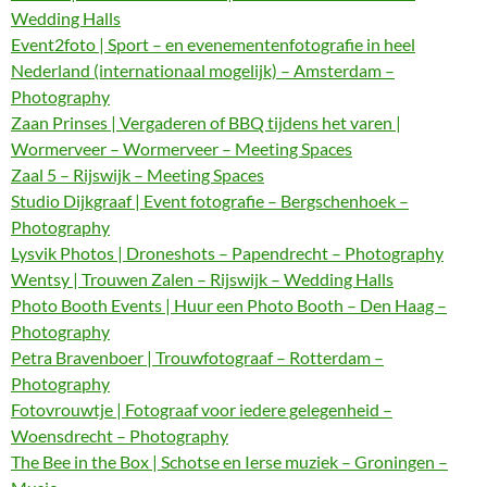
Wedding Halls
Event2foto | Sport – en evenementenfotografie in heel
Nederland (internationaal mogelijk) – Amsterdam –
Photography
Zaan Prinses | Vergaderen of BBQ tijdens het varen |
Wormerveer – Wormerveer – Meeting Spaces
Zaal 5 – Rijswijk – Meeting Spaces
Studio Dijkgraaf | Event fotografie – Bergschenhoek –
Photography
Lysvik Photos | Droneshots – Papendrecht – Photography
Wentsy | Trouwen Zalen – Rijswijk – Wedding Halls
Photo Booth Events | Huur een Photo Booth – Den Haag –
Photography
Petra Bravenboer | Trouwfotograaf – Rotterdam –
Photography
Fotovrouwtje | Fotograaf voor iedere gelegenheid –
Woensdrecht – Photography
The Bee in the Box | Schotse en Ierse muziek – Groningen –