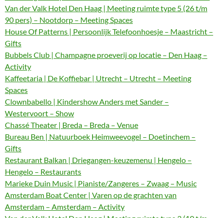
Van der Valk Hotel Den Haag | Meeting ruimte type 5 (26 t/m
90 pers) – Nootdorp – Meeting Spaces
House Of Patterns | Persoonlijk Telefoonhoesje – Maastricht –
Gifts
Bubbels Club | Champagne proeverij op locatie – Den Haag –
Activity
Kaffeetaria | De Koffiebar | Utrecht – Utrecht – Meeting
Spaces
Clownbabello | Kindershow Anders met Sander –
Westervoort – Show
Chassé Theater | Breda – Breda – Venue
Bureau Ben | Natuurboek Heimweevogel – Doetinchem –
Gifts
Restaurant Balkan | Driegangen-keuzemenu | Hengelo –
Hengelo – Restaurants
Marieke Duin Music | Pianiste/Zangeres – Zwaag – Music
Amsterdam Boat Center | Varen op de grachten van
Amsterdam – Amsterdam – Activity