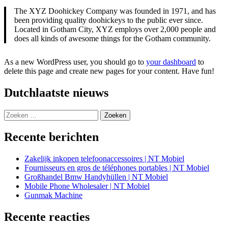
The XYZ Doohickey Company was founded in 1971, and has
been providing quality doohickeys to the public ever since.
Located in Gotham City, XYZ employs over 2,000 people and
does all kinds of awesome things for the Gotham community.
As a new WordPress user, you should go to
your dashboard
to
delete this page and create new pages for your content. Have fun!
Dutchlaatste nieuws
Zoeken
naar:
Recente berichten
Zakelijk inkopen telefoonaccessoires | NT Mobiel
Fournisseurs en gros de téléphones portables | NT Mobiel
Großhandel Bmw Handyhüllen | NT Mobiel
Mobile Phone Wholesaler | NT Mobiel
Gunmak Machine
Recente reacties