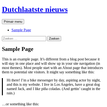
Ga
Dutchlaatste nieuws
naar
de
inhoud
Zoeken
Primair menu
Sample Page
Zoeken
naar:
Sample Page
This is an example page. It’s different from a blog post because it
will stay in one place and will show up in your site navigation (in
most themes). Most people start with an About page that introduces
them to potential site visitors. It might say something like this:
Hi there! I’m a bike messenger by day, aspiring actor by night,
and this is my website. I live in Los Angeles, have a great dog
named Jack, and I like piña coladas. (And gettin’ caught in the
rain.)
…or something like this: