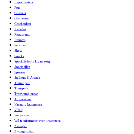
Expo Centers
Foto
Gastheer
Gastvrouw
Geschenken
Kastelen
Restaurants
Ruimtes
Services
Show
Snacks
Specialistische kraamzorg
Sporthallen
Spreker
Stadions & Arena's
Trainingen
Transport
Trouwambtenaar
Trouwzalen
Vacature kraamzorg
Villa's
Webpagina
Wil je informatie over kraamzorg
Zwanger
Zwangerschap