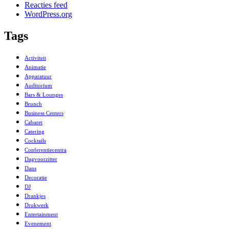
Reacties feed
WordPress.org
Tags
Activiteit
Animatie
Apparatuur
Auditorium
Bars & Lounges
Brunch
Business Centers
Cabaret
Catering
Cocktails
Conferentiecentra
Dagvoorzitter
Dans
Decoratie
DJ
Drankjes
Drukwerk
Entertainment
Evenement