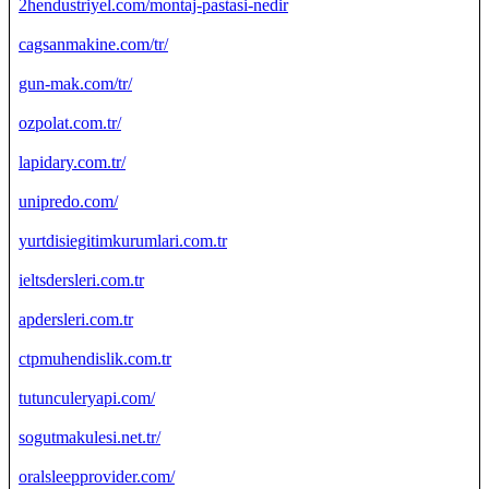
2hendustriyel.com/montaj-pastasi-nedir
cagsanmakine.com/tr/
gun-mak.com/tr/
ozpolat.com.tr/
lapidary.com.tr/
unipredo.com/
yurtdisiegitimkurumlari.com.tr
ieltsdersleri.com.tr
apdersleri.com.tr
ctpmuhendislik.com.tr
tutunculeryapi.com/
sogutmakulesi.net.tr/
oralsleepprovider.com/