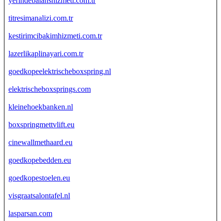
yerindebalanshizmeti.com.tr
titresimanalizi.com.tr
kestirimcibakimhizmeti.com.tr
lazerlikaplinayari.com.tr
goedkopeelektrischeboxspring.nl
elektrischeboxsprings.com
kleinehoekbanken.nl
boxspringmettvlift.eu
cinewallmethaard.eu
goedkopebedden.eu
goedkopestoelen.eu
visgraatsalontafel.nl
lasparsan.com