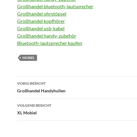
Großhandel bluetooth-lautsprecher
Großhandel ohrstöpsel
Großhandel kopfhörer
Großhandel usb-kabel
Großhandel handy-zubehör
Bluetooth-lautsprecher kaufen
MOBIEL
Bericht
VORIG BERICHT
navigatie
Großhandel Handyhullen
VOLGEND BERICHT
XL Mobiel