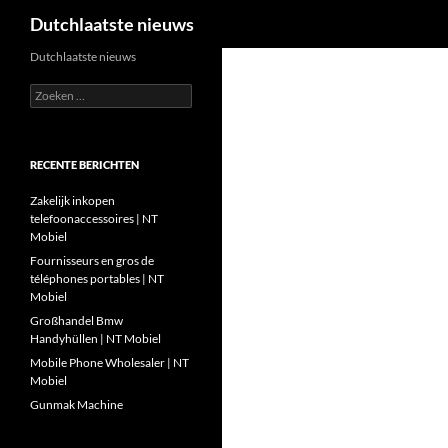
Zoeken
Dutchlaatste nieuws
Ga
Dutchlaatste nieuws
naar
Zoeken
de
naar:
inhoud
RECENTE BERICHTEN
Zakelijk inkopen
telefoonaccessoires | NT
Mobiel
Fournisseurs en gros de
téléphones portables | NT
Mobiel
Großhandel Bmw
Handyhüllen | NT Mobiel
Mobile Phone Wholesaler | NT
Mobiel
Gunmak Machine