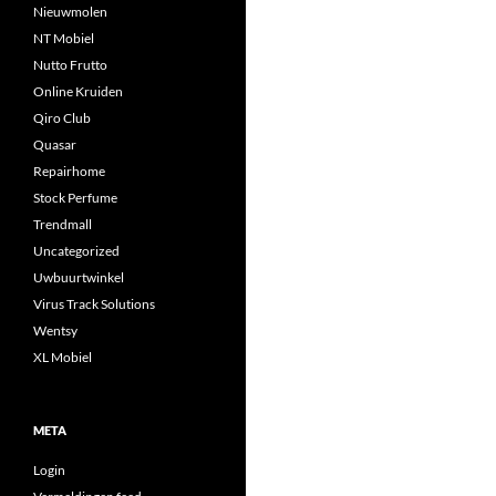
Nieuwmolen
NT Mobiel
Nutto Frutto
Online Kruiden
Qiro Club
Quasar
Repairhome
Stock Perfume
Trendmall
Uncategorized
Uwbuurtwinkel
Virus Track Solutions
Wentsy
XL Mobiel
META
Login