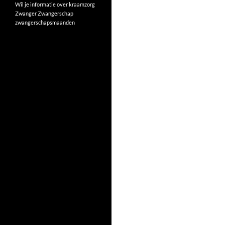
Wil je informatie over kraamzorg
Zwanger
Zwangerschap
zwangerschapsmaanden