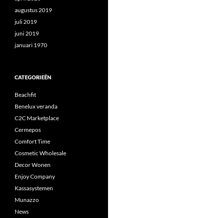
augustus 2019
juli 2019
juni 2019
januari 1970
CATEGORIEËN
Beachfit
Benelux veranda
C2C Marketplace
Cermepos
Comfort Time
Cosmetic Wholesale
Decor Wonen
Enjoy Company
Kassasystemen
Munazzo
News