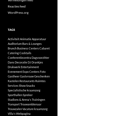
Vermeldingen feed
Reacties feed
WordPress.org
TAGS
Activiteit
Animatie
Apparatuur
Auditorium
Bars & Lounges
Brunch
Business Centers
Cabaret
Catering
Cocktails
Conferentiecentra
Dagvoorzitter
Dans
Decoratie
DJ
Drankjes
Drukwerk
Entertainment
Evenement
Expo Centers
Foto
Gastheer
Gastvrouw
Geschenken
Kastelen
Restaurants
Ruimtes
Services
Show
Snacks
Specialistische kraamzorg
Sporthallen
Spreker
Stadions & Arena's
Trainingen
Transport
Trouwambtenaar
Trouwzalen
Vacature kraamzorg
Villa's
Webpagina