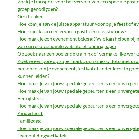
Zoek je transport voor het vervoer van een speciale gast 
groep genodigden?
Geschenken
Hoe kom je aan de juiste apparatuur voor op je feest of 
Hoe kom ik aan een ervaren gastheer of gastvrouw?
Hoe maak je een evenement bekend? Wie kan helpen bij
van een professionele website of landing page?
Op zoek naar een boeiende training of vermakelijke wor
Zoek je een pop-up supermarkt, opnames of foto met drone
personeel om je evenement, festival of ander feest in goe
kunnen leiden?
Hoe maak je van jouw speciale gebeurtenis een onvergeteli
Hoe maak je van jouw speciale gebeurtenis een onvergeteli
Bedrijfsfeest
Hoe maak je van jouw speciale gebeurtenis een onvergeteli
Kinderfeest
Familiedag
Hoe maak je van jouw speciale gebeurtenis een onvergeteli
Teambuildingsactiviteit