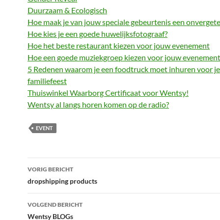
Duurzaam & Ecologisch
Hoe maak je van jouw speciale gebeurtenis een onvergeteli
Hoe kies je een goede huwelijksfotograaf?
Hoe het beste restaurant kiezen voor jouw evenement
Hoe een goede muziekgroep kiezen voor jouw evenement
5 Redenen waarom je een foodtruck moet inhuren voor j
familiefeest
Thuiswinkel Waarborg Certificaat voor Wentsy!
Wentsy al langs horen komen op de radio?
EVENT
Bericht
VORIG BERICHT
navigatie
dropshipping products
VOLGEND BERICHT
Wentsy BLOGs