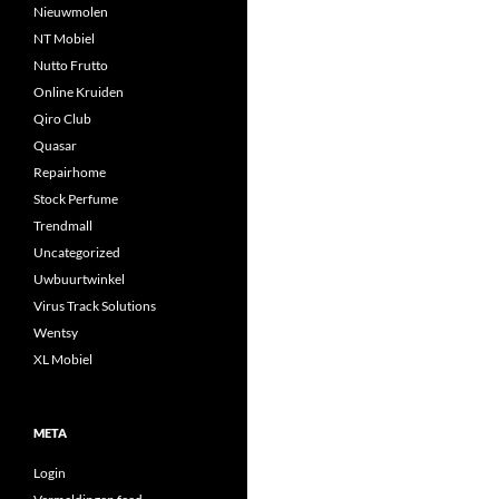
Nieuwmolen
NT Mobiel
Nutto Frutto
Online Kruiden
Qiro Club
Quasar
Repairhome
Stock Perfume
Trendmall
Uncategorized
Uwbuurtwinkel
Virus Track Solutions
Wentsy
XL Mobiel
META
Login