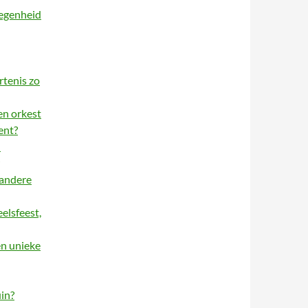
legenheid
rtenis zo
een orkest
ent?
!
 andere
elsfeest,
en unieke
uin?