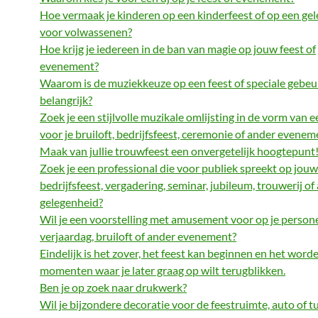
Hoe vermaak je kinderen op een kinderfeest of op een ge
voor volwassenen?
Hoe krijg je iedereen in de ban van magie op jouw feest of
evenement?
Waarom is de muziekkeuze op een feest of speciale gebeu
belangrijk?
Zoek je een stijlvolle muzikale omlijsting in de vorm van 
voor je bruiloft, bedrijfsfeest, ceremonie of ander evenem
Maak van jullie trouwfeest een onvergetelijk hoogtepunt
Zoek je een professional die voor publiek spreekt op jouw
bedrijfsfeest, vergadering, seminar, jubileum, trouwerij of
gelegenheid?
Wil je een voorstelling met amusement voor op je persone
verjaardag, bruiloft of ander evenement?
Eindelijk is het zover, het feest kan beginnen en het word
momenten waar je later graag op wilt terugblikken.
Ben je op zoek naar drukwerk?
Wil je bijzondere decoratie voor de feestruimte, auto of t