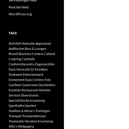
Vermeldingen feed
Reacties feed
WordPress.org
TAGS
Activiteit
Animatie
Apparatuur
Auditorium
Bars & Lounges
Brunch
Business Centers
Cabaret
Catering
Cocktails
Conferentiecentra
Dagvoorzitter
Dans
Decoratie
DJ
Drankjes
Drukwerk
Entertainment
Evenement
Expo Centers
Foto
Gastheer
Gastvrouw
Geschenken
Kastelen
Restaurants
Ruimtes
Services
Show
Snacks
Specialistische kraamzorg
Sporthallen
Spreker
Stadions & Arena's
Trainingen
Transport
Trouwambtenaar
Trouwzalen
Vacature kraamzorg
Villa's
Webpagina