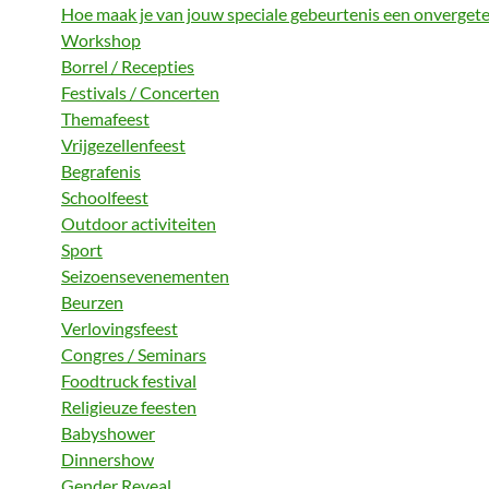
Hoe maak je van jouw speciale gebeurtenis een onvergeteli
Workshop
Borrel / Recepties
Festivals / Concerten
Themafeest
Vrijgezellenfeest
Begrafenis
Schoolfeest
Outdoor activiteiten
Sport
Seizoensevenementen
Beurzen
Verlovingsfeest
Congres / Seminars
Foodtruck festival
Religieuze feesten
Babyshower
Dinnershow
Gender Reveal