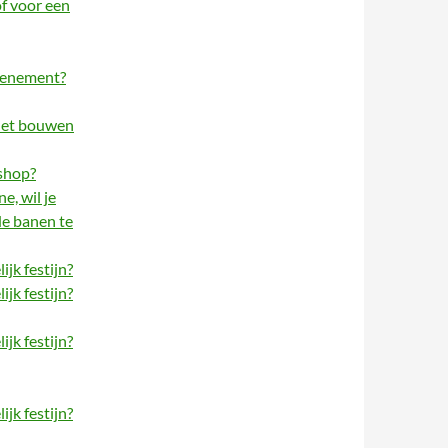
of voor een
evenement?
 het bouwen
kshop?
, wil je
de banen te
jk festijn?
jk festijn?
jk festijn?
jk festijn?