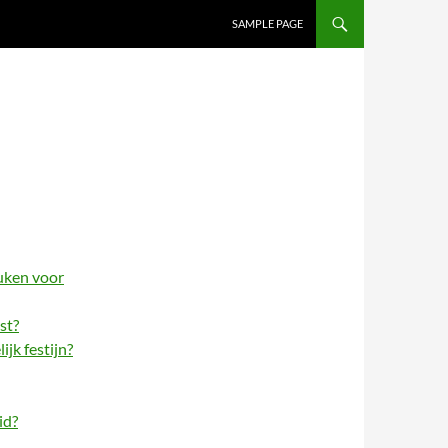
SAMPLE PAGE
uken voor
st?
jk festijn?
id?