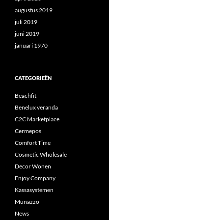
augustus 2019
juli 2019
juni 2019
januari 1970
CATEGORIEËN
Beachfit
Benelux veranda
C2C Marketplace
Cermepos
Comfort Time
Cosmetic Wholesale
Decor Wonen
Enjoy Company
Kassasystemen
Munazzo
News