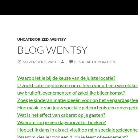
UNCATEGORIZED
,
WENTSY
BLOG WENTSY
NOVEMBER 2, 2021
EEN REACTIE PLAATSEN
Waarop let je bij de keuze van de juiste locatie?
U zoekt cateringdiensten om u heen vanuit een wereldke
uw bruiloft, evenementen of zakelijke bijeenkomst?
Zoek je kinderanimatie ideeën voor op het verjaardagsfee
Hoe maak je van jouw speciale gebeurtenis een onvergeteli
Wat is het effect van cabaret op je gasten?
Waarom zou je een dagvoorzitter boeken?
Hoe zet ik dans in als activiteit op mijn speciale gelegenhe
Waarom kies je voor een dj op je feest of evenement?