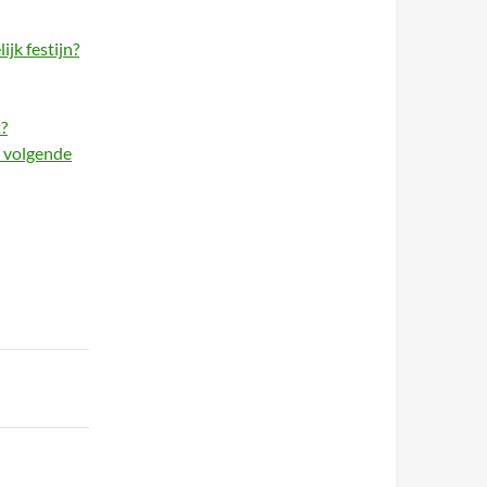
jk festijn?
?
e volgende