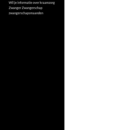
Wil je informatie over kraamzorg
Zwanger
Zwangerschap
zwangerschapsmaanden