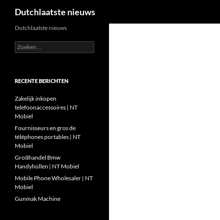
Zoeken
Dutchlaatste nieuws
Ga
Dutchlaatste nieuws
naar
Zoeken
de
naar:
inhoud
RECENTE BERICHTEN
Zakelijk inkopen
telefoonaccessoires | NT
Mobiel
Fournisseurs en gros de
téléphones portables | NT
Mobiel
Großhandel Bmw
Handyhüllen | NT Mobiel
Mobile Phone Wholesaler | NT
Mobiel
Gunmak Machine