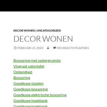
DECOR WONEN
,
UNCATEGORIZED
DECOR WONEN
FEBRUARI 21, 2023
EEN REACTIE PLAATSEN
Boxspring met opbergruimte
Visgraat salontafel
Opbergbed
Boxspring
Goedkope stoelen
Goedkope boxspring
Goedkope elektrische boxspring
Goedkope hoekbank
Goedkope hoekbank