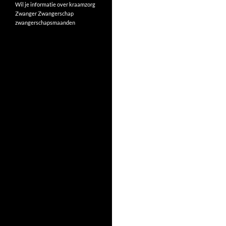
Wil je informatie over kraamzorg
Zwanger
Zwangerschap
zwangerschapsmaanden