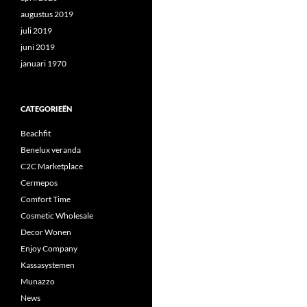
augustus 2019
juli 2019
juni 2019
januari 1970
CATEGORIEËN
Beachfit
Benelux veranda
C2C Marketplace
Cermepos
Comfort Time
Cosmetic Wholesale
Decor Wonen
Enjoy Company
Kassasystemen
Munazzo
News