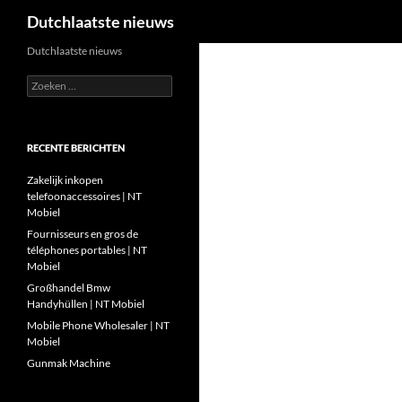
Zoeken
Dutchlaatste nieuws
Ga
Dutchlaatste nieuws
naar
Zoeken
de
naar:
inhoud
RECENTE BERICHTEN
Zakelijk inkopen
telefoonaccessoires | NT
Mobiel
Fournisseurs en gros de
téléphones portables | NT
Mobiel
Großhandel Bmw
Handyhüllen | NT Mobiel
Mobile Phone Wholesaler | NT
Mobiel
Gunmak Machine