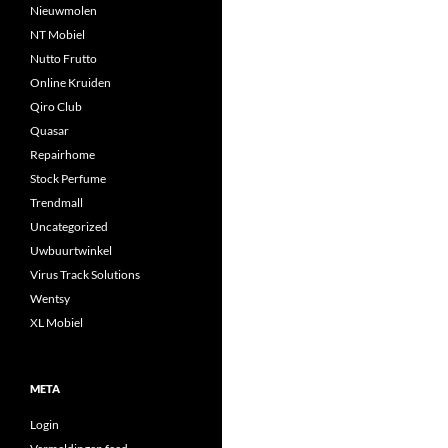
Nieuwmolen
NT Mobiel
Nutto Frutto
Online Kruiden
Qiro Club
Quasar
Repairhome
Stock Perfume
Trendmall
Uncategorized
Uwbuurtwinkel
Virus Track Solutions
Wentsy
XL Mobiel
META
Login