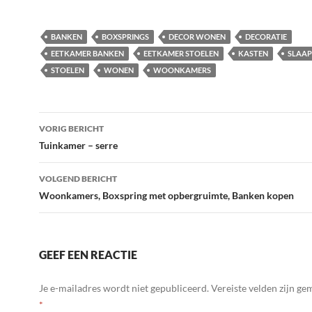
BANKEN
BOXSPRINGS
DECOR WONEN
DECORATIE
EETKAMER BANKEN
EETKAMER STOELEN
KASTEN
SLAA
STOELEN
WONEN
WOONKAMERS
Bericht
VORIG BERICHT
navigatie
Tuinkamer – serre
VOLGEND BERICHT
Woonkamers, Boxspring met opbergruimte, Banken kopen
GEEF EEN REACTIE
Je e-mailadres wordt niet gepubliceerd.
Vereiste velden zijn g
*