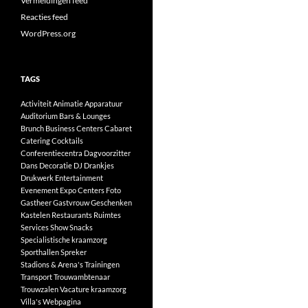
Vermeldingen feed
Reacties feed
WordPress.org
TAGS
Activiteit
Animatie
Apparatuur
Auditorium
Bars & Lounges
Brunch
Business Centers
Cabaret
Catering
Cocktails
Conferentiecentra
Dagvoorzitter
Dans
Decoratie
DJ
Drankjes
Drukwerk
Entertainment
Evenement
Expo Centers
Foto
Gastheer
Gastvrouw
Geschenken
Kastelen
Restaurants
Ruimtes
Services
Show
Snacks
Specialistische kraamzorg
Sporthallen
Spreker
Stadions & Arena's
Trainingen
Transport
Trouwambtenaar
Trouwzalen
Vacature kraamzorg
Villa's
Webpagina