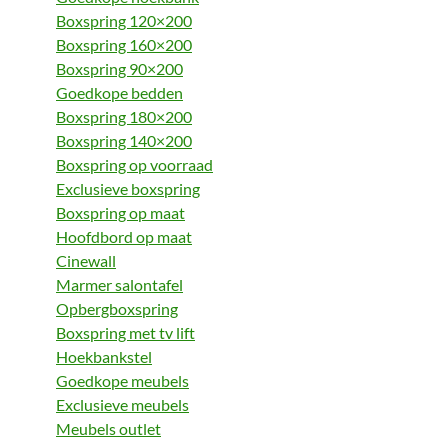
Boxspring 120×200
Boxspring 160×200
Boxspring 90×200
Goedkope bedden
Boxspring 180×200
Boxspring 140×200
Boxspring op voorraad
Exclusieve boxspring
Boxspring op maat
Hoofdbord op maat
Cinewall
Marmer salontafel
Opbergboxspring
Boxspring met tv lift
Hoekbankstel
Goedkope meubels
Exclusieve meubels
Meubels outlet