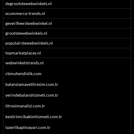
degrootstewebwinkels.nl
ecommerce-trends.nl
geverifieerdwebwinkel.nl
grootstewebwinkels.nl
populairstewebwinkels.nl
topmarkatplaces.nl
webwinkelstrends.nl
cbmuhendislik.com
balanslamavetitresim.com.tr
yerindebalanshizmeti.com.tr
titresimanalizi.com.tr
kestirimcibakimhizmeti.com.tr
lazerlikaplinayari.com.tr