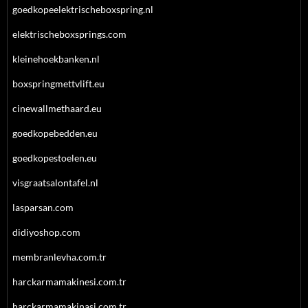
goedkopeelektrischeboxspring.nl
elektrischeboxsprings.com
kleinehoekbanken.nl
boxspringmettvlift.eu
cinewallmethaard.eu
goedkopebedden.eu
goedkopestoelen.eu
visgraatsalontafel.nl
lasparsan.com
didiyoshop.com
membranlevha.com.tr
harckarmamakinesi.com.tr
harckarmamakinasi.com.tr