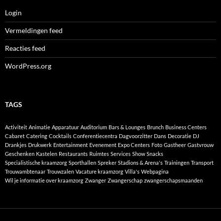
Login
Vermeldingen feed
Reacties feed
WordPress.org
TAGS
Activiteit
Animatie
Apparatuur
Auditorium
Bars & Lounges
Brunch
Business Centers
Cabaret
Catering
Cocktails
Conferentiecentra
Dagvoorzitter
Dans
Decoratie
DJ
Drankjes
Drukwerk
Entertainment
Evenement
Expo Centers
Foto
Gastheer
Gastvrouw
Geschenken
Kastelen
Restaurants
Ruimtes
Services
Show
Snacks
Specialistische kraamzorg
Sporthallen
Spreker
Stadions & Arena's
Trainingen
Transport
Trouwambtenaar
Trouwzalen
Vacature kraamzorg
Villa's
Webpagina
Wil je informatie over kraamzorg
Zwanger
Zwangerschap
zwangerschapsmaanden