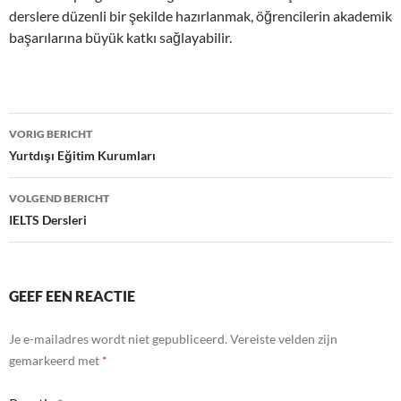
derslere düzenli bir şekilde hazırlanmak, öğrencilerin akademik
başarılarına büyük katkı sağlayabilir.
Bericht
VORIG BERICHT
navigatie
Yurtdışı Eğitim Kurumları
VOLGEND BERICHT
IELTS Dersleri
GEEF EEN REACTIE
Je e-mailadres wordt niet gepubliceerd.
Vereiste velden zijn
gemarkeerd met
*