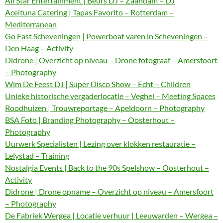
All Star Entertainment | Beurs DJ – Zaandam – DJ
Aceituna Catering | Tapas Favorito – Rotterdam –
Mediterranean
Go Fast Scheveningen | Powerboat varen in Scheveningen –
Den Haag – Activity
Didrone | Overzicht op niveau – Drone fotograaf – Amersfoort
– Photography
Wim De Feest DJ | Super Disco Show – Echt – Children
Unieke historische vergaderlocatie – Veghel – Meeting Spaces
Roodhuizen | Trouwreportage – Apeldoorn – Photography
BSA Foto | Branding Photography – Oosterhout –
Photography
Uurwerk Specialisten | Lezing over klokken restauratie –
Lelystad – Training
Nostalgia Events | Back to the 90s Spelshow – Oosterhout –
Activity
Didrone | Drone opname – Overzicht op niveau – Amersfoort
– Photography
De Fabriek Wergea | Locatie verhuur | Leeuwarden – Wergea –