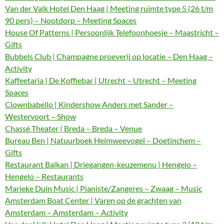
Van der Valk Hotel Den Haag | Meeting ruimte type 5 (26 t/m
90 pers) – Nootdorp – Meeting Spaces
House Of Patterns | Persoonlijk Telefoonhoesje – Maastricht –
Gifts
Bubbels Club | Champagne proeverij op locatie – Den Haag –
Activity
Kaffeetaria | De Koffiebar | Utrecht – Utrecht – Meeting
Spaces
Clownbabello | Kindershow Anders met Sander –
Westervoort – Show
Chassé Theater | Breda – Breda – Venue
Bureau Ben | Natuurboek Heimweevogel – Doetinchem –
Gifts
Restaurant Balkan | Driegangen-keuzemenu | Hengelo –
Hengelo – Restaurants
Marieke Duin Music | Pianiste/Zangeres – Zwaag – Music
Amsterdam Boat Center | Varen op de grachten van
Amsterdam – Amsterdam – Activity