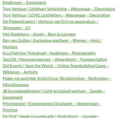
Eindhoven – Equipment
Troy Verhuur | Lichthart Verlichting – Wassenaar – Decoration
Troy Verhuur | LOVE Lichtletters – Wassenaar – Decoration
De Platendraaiers | Verhuur van DJ’s en apparatuur –
Terneuzen – DJ
Het Stadshuys – Assen – Bars & Lounges
Ray van Zuijlen | Exclusieve gastheer – Rhenen – Host /
Hostess
A La Patricia | Fotograaf – Kedichem – Photography
Taxi DA | Personenvervoer – Amersfoort – Transportation
Dol Events | Save the World – Online Teambuilding Game –
Wijdenes – Activity
Make-Up and Hair Artist Enya | Bruidsstyling – Rotterdam –
Miscellaneous
JB Soundanddivision | Licht en Geluid verhuur – Zwolle –
Equipment
Printmeister | Evenementen Drukwerk – Veenendaal –
Printing
De Mof | Ideale trouwlocatie | Amersfoort – Leusden –