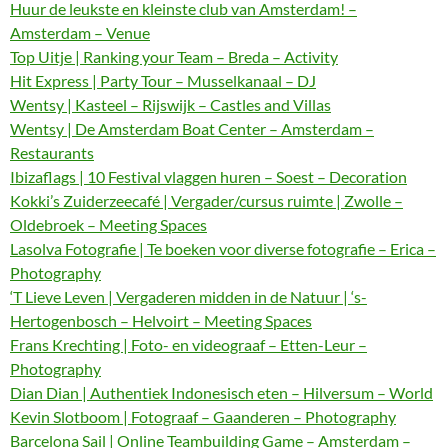
Huur de leukste en kleinste club van Amsterdam! –
Amsterdam – Venue
Top Uitje | Ranking your Team – Breda – Activity
Hit Express | Party Tour – Musselkanaal – DJ
Wentsy | Kasteel – Rijswijk – Castles and Villas
Wentsy | De Amsterdam Boat Center – Amsterdam –
Restaurants
Ibizaflags | 10 Festival vlaggen huren – Soest – Decoration
Kokki’s Zuiderzeecafé | Vergader/cursus ruimte | Zwolle –
Oldebroek – Meeting Spaces
Lasolva Fotografie | Te boeken voor diverse fotografie – Erica –
Photography
‘T Lieve Leven | Vergaderen midden in de Natuur | ‘s-
Hertogenbosch – Helvoirt – Meeting Spaces
Frans Krechting | Foto- en videograaf – Etten-Leur –
Photography
Dian Dian | Authentiek Indonesisch eten – Hilversum – World
Kevin Slotboom | Fotograaf – Gaanderen – Photography
Barcelona Sail | Online Teambuilding Game – Amsterdam –