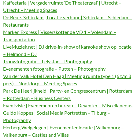
Kaffeetaria | Vergaderruimte ‘De Theaterzaal’ | Utrecht –
Utrecht – Meeting Spaces
De Beurs Schiedam | Locatie verhuur | Schiedam – Schiedam –
Restaurants
Marken Express | Visserskotter de VD 1 – Volendam –
Transportation
LiveMuziek.net | DJ drive-in-show of karaoke show op locatie
– Helmond – DJ
Trouwfotografie – Lelystad – Photography
Evenementen fotografie – Putten – Photography
Van der Valk Hotel Den Haag | Meeting ruimte type 1 (6 t/m 8
pers) – Nootdorp – Meeting Spaces
Park De Heerlijkheid | Party- en Congrescentrum | Rotterdam
– Rotterdam – Business Centers
Eventvisie | Evenementen bureau – Deventer – Miscellaneous
Guido Koppes | Social Media Portretten – Tilburg –
Photography
Herberg Welgelegen | Evenementenlocatie | Valkenburg –
Valkenburg – Castles and Villas