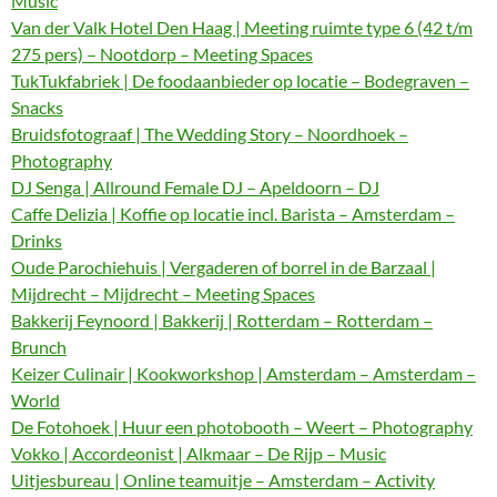
Music
Van der Valk Hotel Den Haag | Meeting ruimte type 6 (42 t/m
275 pers) – Nootdorp – Meeting Spaces
TukTukfabriek | De foodaanbieder op locatie – Bodegraven –
Snacks
Bruidsfotograaf | The Wedding Story – Noordhoek –
Photography
DJ Senga | Allround Female DJ – Apeldoorn – DJ
Caffe Delizia | Koffie op locatie incl. Barista – Amsterdam –
Drinks
Oude Parochiehuis | Vergaderen of borrel in de Barzaal |
Mijdrecht – Mijdrecht – Meeting Spaces
Bakkerij Feynoord | Bakkerij | Rotterdam – Rotterdam –
Brunch
Keizer Culinair | Kookworkshop | Amsterdam – Amsterdam –
World
De Fotohoek | Huur een photobooth – Weert – Photography
Vokko | Accordeonist | Alkmaar – De Rijp – Music
Uitjesbureau | Online teamuitje – Amsterdam – Activity