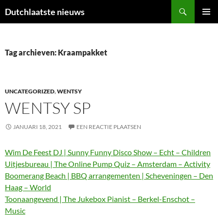
Ga
Zoeken
Dutchlaatste nieuws
naar
PRIMAI
de
MENU
inhoud
Tag archieven: Kraampakket
UNCATEGORIZED
,
WENTSY
WENTSY SP
JANUARI 18, 2021
EEN REACTIE PLAATSEN
Wim De Feest DJ | Sunny Funny Disco Show – Echt – Children
Uitjesbureau | The Online Pump Quiz – Amsterdam – Activity
Boomerang Beach | BBQ arrangementen | Scheveningen – Den
Haag – World
Toonaangevend | The Jukebox Pianist – Berkel-Enschot –
Music