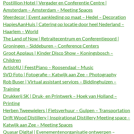
Postillion Hotel | Vergader en Conferentie Centre |
Amsterdam – Amsterdam – Meeting Spaces
Sfeerdecor | Event aankleding op maat – Hedel – Decoration
HapjesAanHuis | Catering op locatie door heel Nederland –
Haarlem – World
The Land of Now | Retraitecentrum en Conferentieoord |
Groningen – Siddeburen – Conference Centers
Groot Applaus | Kinder Disco Show – Koningsbosch –
Children
Artist4U | FeestPiano – Roosendaal – Music
SVD Foto | Fotografie – Katwijk aan Zee – Photography
Rob Buser | Virtual assistant services – Biddinghuizen –
Training
Drukkerij SK | Druk- en Printwerk – Hoek van Holland –
Printing
Herben Tweewielers | Fietsverhuur – Gulpen – Transportation
Drift Wood Distillery | Inspirational Distillery Meeting space –
Katwijk aan Zee – Meeting Spaces
Quasar Digital | Evenementenorganisatie ontwerpen –