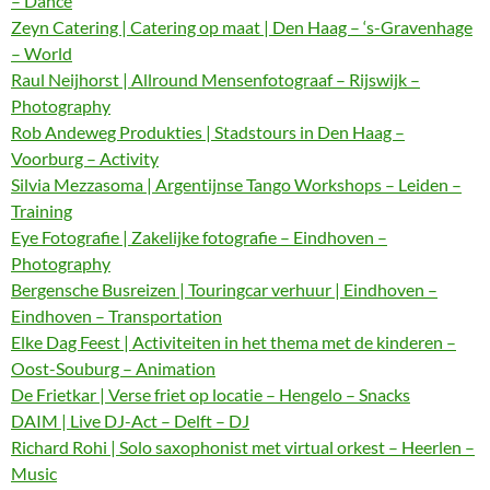
– Dance
Zeyn Catering | Catering op maat | Den Haag – ‘s-Gravenhage
– World
Raul Neijhorst | Allround Mensenfotograaf – Rijswijk –
Photography
Rob Andeweg Produkties | Stadstours in Den Haag –
Voorburg – Activity
Silvia Mezzasoma | Argentijnse Tango Workshops – Leiden –
Training
Eye Fotografie | Zakelijke fotografie – Eindhoven –
Photography
Bergensche Busreizen | Touringcar verhuur | Eindhoven –
Eindhoven – Transportation
Elke Dag Feest | Activiteiten in het thema met de kinderen –
Oost-Souburg – Animation
De Frietkar | Verse friet op locatie – Hengelo – Snacks
DAIM | Live DJ-Act – Delft – DJ
Richard Rohi | Solo saxophonist met virtual orkest – Heerlen –
Music