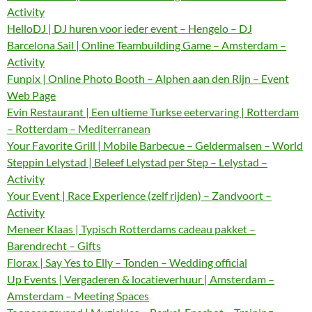
Activity
HelloDJ | DJ huren voor ieder event – Hengelo – DJ
Barcelona Sail | Online Teambuilding Game – Amsterdam –
Activity
Funpix | Online Photo Booth – Alphen aan den Rijn – Event
Web Page
Evin Restaurant | Een ultieme Turkse eetervaring | Rotterdam
– Rotterdam – Mediterranean
Your Favorite Grill | Mobile Barbecue – Geldermalsen – World
Steppin Lelystad | Beleef Lelystad per Step – Lelystad –
Activity
Your Event | Race Experience (zelf rijden) – Zandvoort –
Activity
Meneer Klaas | Typisch Rotterdams cadeau pakket –
Barendrecht – Gifts
Florax | Say Yes to Elly – Tonden – Wedding official
Up Events | Vergaderen & locatieverhuur | Amsterdam –
Amsterdam – Meeting Spaces