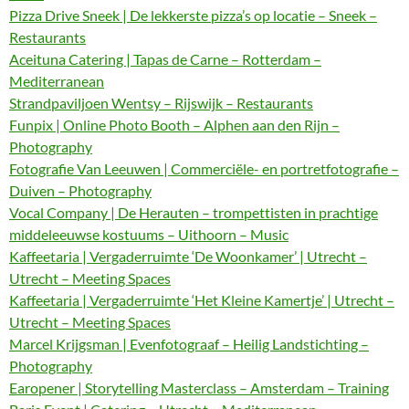
Pizza Drive Sneek | De lekkerste pizza’s op locatie – Sneek –
Restaurants
Aceituna Catering | Tapas de Carne – Rotterdam –
Mediterranean
Strandpaviljoen Wentsy – Rijswijk – Restaurants
Funpix | Online Photo Booth – Alphen aan den Rijn –
Photography
Fotografie Van Leeuwen | Commerciële- en portretfotografie –
Duiven – Photography
Vocal Company | De Herauten – trompettisten in prachtige
middeleeuwse kostuums – Uithoorn – Music
Kaffeetaria | Vergaderruimte ‘De Woonkamer’ | Utrecht –
Utrecht – Meeting Spaces
Kaffeetaria | Vergaderruimte ‘Het Kleine Kamertje’ | Utrecht –
Utrecht – Meeting Spaces
Marcel Krijgsman | Evenfotograaf – Heilig Landstichting –
Photography
Earopener | Storytelling Masterclass – Amsterdam – Training