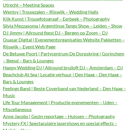
Utrecht – Meeting Spaces
Wentsy | Trouwzalen – Rijswijk – Wedding Halls
Kijk Kunst | Trouwfotograaf – Eerbeek – Photography
Silvia Mezzasoma | Argentijnse Tango Show – Leiden – Show
DJ Jimmy | Allround feest DJ – Bergen op Zoom – DJ
Quasar Digital | Evenementorganisaties Website Pakketten –
Rijswijk – Event Web Page
De Betuwe Poort | Partycentrum De Dorpskring | Gorinchem
– Beesd – Bars & Lounges
Happy Wedding DJ | Allround bruiloft DJ – Amsterdam – DJ
Beachclub At Sea | Locatie verhuur | Den Haag – Den Haag –
Bars & Lounges
Feelings Band | Beste Coverband van Nederland – Den Haag –
Music
Life Tour Management | Productie evenementen – Uden –
Miscellaneous
Anne Jacobs | Gezin reportage – Huissen – Photography
Mystery FX | Spectaculaire lasershows en special effects –