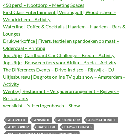
450 pers) – Nootdorp – Meeting Spaces
First Class Entertainment | Vestinggolf | Woudrichem –
Woudrichem – Activity
Waterline | Coffee & Cocktails | Haarlem – Haarlem – Bars &
Lounges
Drukwerkoffice | Flyers, textiel en spandoeken op maat –
Oldenzaal – Printing
Top Uitje | Cardboard Car Challenge – Breda – Activity
Top Uitje | Bouw een fiets voor Afrika – Breda – Activity
The Differences Events – Drive-in disco – Rijswijk – DJ
Uitjesbureau | De grote online TV quiz show – Amsterdam –
Activity
Wentsy | Restaurant – Vergaderarrangement – Rijswijk –
Restaurants
wenslicht – ‘s-Hertogenbosch – Show
ACTIVITEIT
ANIMATIE
APPARATUUR
AROMATHERAPIE
AUDITORIUM
BABYBEDJE
BARS & LOUNGES