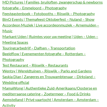
MD Pictures | Families, bruiloften, zwangerschap & newborns
fotografie – Emmeloord – Photography
Feestgastenboek – Fotobooths – Rijswijk – Photography
BinQ Events | Themafeest Oktoberfest – Nuland – Show
Accordeon Muziek | Live accordeonmuziek – Arnemuiden –
Music
Markant Uden | Ruimtes voor uw meeting | Uden – Uden –
Meeting Spaces
Touringcarbedrijf – Dalfsen – Transportation
Beeldflow | Evenementen fotografie – Rotterdam –
Photography
Test Restaurant – Rijswijk – Restaurants
Wentsy | Wereldtuinen – Rijswijk – Parks and Gardens
Saskia Dian | Zangeres en Trouwambtenaar – Dirksland –
Wedding official
MamaWong | Authentieke Zuid-Amerikaans/Oosterse en
mediterraanse catering – Zoetermeer – Food & Drinks
Aemstelland | Privé vaartocht | Amsterdam – Amsterdam –
Activity