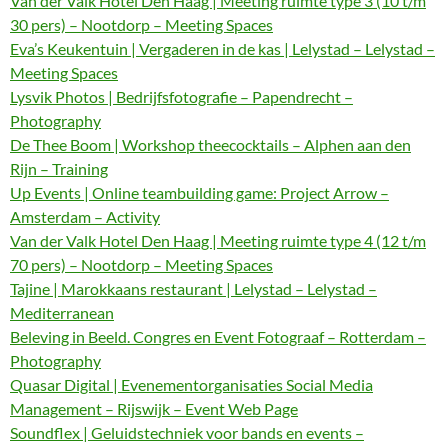
Van der Valk Hotel Den Haag | Meeting ruimte type 3 (10 t/m
30 pers) – Nootdorp – Meeting Spaces
Eva’s Keukentuin | Vergaderen in de kas | Lelystad – Lelystad –
Meeting Spaces
Lysvik Photos | Bedrijfsfotografie – Papendrecht –
Photography
De Thee Boom | Workshop theecocktails – Alphen aan den
Rijn – Training
Up Events | Online teambuilding game: Project Arrow –
Amsterdam – Activity
Van der Valk Hotel Den Haag | Meeting ruimte type 4 (12 t/m
70 pers) – Nootdorp – Meeting Spaces
Tajine | Marokkaans restaurant | Lelystad – Lelystad –
Mediterranean
Beleving in Beeld. Congres en Event Fotograaf – Rotterdam –
Photography
Quasar Digital | Evenementorganisaties Social Media
Management – Rijswijk – Event Web Page
Soundflex | Geluidstechniek voor bands en events –