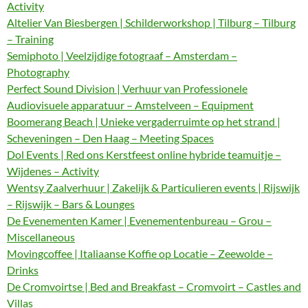
Activity
Altelier Van Biesbergen | Schilderworkshop | Tilburg – Tilburg
– Training
Semiphoto | Veelzijdige fotograaf – Amsterdam –
Photography
Perfect Sound Division | Verhuur van Professionele
Audiovisuele apparatuur – Amstelveen – Equipment
Boomerang Beach | Unieke vergaderruimte op het strand |
Scheveningen – Den Haag – Meeting Spaces
Dol Events | Red ons Kerstfeest online hybride teamuitje –
Wijdenes – Activity
Wentsy Zaalverhuur | Zakelijk & Particulieren events | Rijswijk
– Rijswijk – Bars & Lounges
De Evenementen Kamer | Evenementenbureau – Grou –
Miscellaneous
Movingcoffee | Italiaanse Koffie op Locatie – Zeewolde –
Drinks
De Cromvoirtse | Bed and Breakfast – Cromvoirt – Castles and
Villas