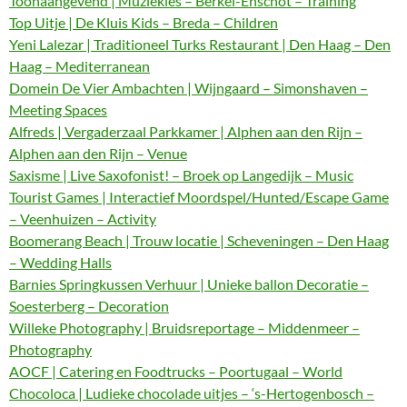
Toonaangevend | Muziekles – Berkel-Enschot – Training
Top Uitje | De Kluis Kids – Breda – Children
Yeni Lalezar | Traditioneel Turks Restaurant | Den Haag – Den
Haag – Mediterranean
Domein De Vier Ambachten | Wijngaard – Simonshaven –
Meeting Spaces
Alfreds | Vergaderzaal Parkkamer | Alphen aan den Rijn –
Alphen aan den Rijn – Venue
Saxisme | Live Saxofonist! – Broek op Langedijk – Music
Tourist Games | Interactief Moordspel/Hunted/Escape Game
– Veenhuizen – Activity
Boomerang Beach | Trouw locatie | Scheveningen – Den Haag
– Wedding Halls
Barnies Springkussen Verhuur | Unieke ballon Decoratie –
Soesterberg – Decoration
Willeke Photography | Bruidsreportage – Middenmeer –
Photography
AOCF | Catering en Foodtrucks – Poortugaal – World
Chocoloca | Ludieke chocolade uitjes – ‘s-Hertogenbosch –