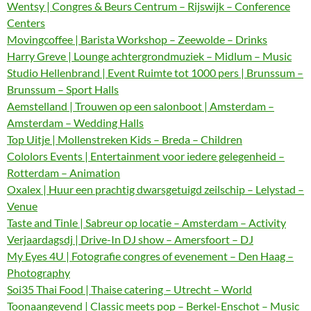
Wentsy | Congres & Beurs Centrum – Rijswijk – Conference
Centers
Movingcoffee | Barista Workshop – Zeewolde – Drinks
Harry Greve | Lounge achtergrondmuziek – Midlum – Music
Studio Hellenbrand | Event Ruimte tot 1000 pers | Brunssum –
Brunssum – Sport Halls
Aemstelland | Trouwen op een salonboot | Amsterdam –
Amsterdam – Wedding Halls
Top Uitje | Mollenstreken Kids – Breda – Children
Cololors Events | Entertainment voor iedere gelegenheid –
Rotterdam – Animation
Oxalex | Huur een prachtig dwarsgetuigd zeilschip – Lelystad –
Venue
Taste and Tinle | Sabreur op locatie – Amsterdam – Activity
Verjaardagsdj | Drive-In DJ show – Amersfoort – DJ
My Eyes 4U | Fotografie congres of evenement – Den Haag –
Photography
Soi35 Thai Food | Thaise catering – Utrecht – World
Toonaangevend | Classic meets pop – Berkel-Enschot – Music