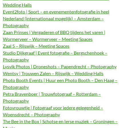
Wedding Halls
Event2foto | Sport – en evenementenfotografie in heel
Nederland (internationaal mogelijk) – Amsterdam –
Photography
Zaan Prinses | Vergaderen of BBQ tijdens het varen |
Wormerveer – Wormerveer – Meeting Spaces
Zaal 5 – Rijswijk – Meeting Spaces
Studio Dijkgraaf | Event fotografie – Bergschenhoek –
Photography
Lysvik Photos | Droneshots – Papendrecht – Photography
Wentsy | Trouwen Zalen – Rijswijk – Wedding Halls
Photo Booth Events | Huur een Photo Booth – Den Haag –
Photography
Petra Bravenboer | Trouwfotograaf – Rotterdam –
Photography
Fotovrouwtje | Fotograaf voor iedere gelegenheid –
Woensdrecht – Photography
The Bee in the Box | Schotse en Ierse muziek – Groningen –