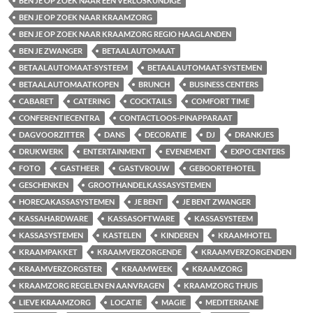
BEN JE OP ZOEK NAAR EEN VERLOSKUNDIGE
BEN JE OP ZOEK NAAR KRAAMZORG
BEN JE OP ZOEK NAAR KRAAMZORG REGIO HAAGLANDEN
BEN JE ZWANGER
BETAALAUTOMAAT
BETAALAUTOMAAT-SYSTEEM
BETAALAUTOMAAT-SYSTEMEN
BETAALAUTOMAATKOPEN
BRUNCH
BUSINESS CENTERS
CABARET
CATERING
COCKTAILS
COMFORT TIME
CONFERENTIECENTRA
CONTACTLOOS-PINAPPARAAT
DAGVOORZITTER
DANS
DECORATIE
DJ
DRANKJES
DRUKWERK
ENTERTAINMENT
EVENEMENT
EXPO CENTERS
FOTO
GASTHEER
GASTVROUW
GEBOORTEHOTEL
GESCHENKEN
GROOTHANDELKASSASYSTEMEN
HORECAKASSASYSTEMEN
JE BENT
JE BENT ZWANGER
KASSAHARDWARE
KASSASOFTWARE
KASSASYSTEEM
KASSASYSTEMEN
KASTELEN
KINDEREN
KRAAMHOTEL
KRAAMPAKKET
KRAAMVERZORGENDE
KRAAMVERZORGENDEN
KRAAMVERZORGSTER
KRAAMWEEK
KRAAMZORG
KRAAMZORG REGELEN EN AANVRAGEN
KRAAMZORG THUIS
LIEVE KRAAMZORG
LOCATIE
MAGIE
MEDITERRANE