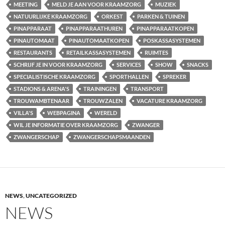
MEETING
MELD JE AAN VOOR KRAAMZORG
MUZIEK
NATUURLIJKE KRAAMZORG
ORKEST
PARKEN & TUINEN
PINAPPARAAT
PINAPPARAATHUREN
PINAPPARAATKOPEN
PINAUTOMAAT
PINAUTOMAATKOPEN
POSKASSASYSTEMEN
RESTAURANTS
RETAILKASSASYSTEMEN
RUIMTES
SCHRIJF JE IN VOOR KRAAMZORG
SERVICES
SHOW
SNACKS
SPECIALISTISCHE KRAAMZORG
SPORTHALLEN
SPREKER
STADIONS & ARENA'S
TRAININGEN
TRANSPORT
TROUWAMBTENAAR
TROUWZALEN
VACATURE KRAAMZORG
VILLA'S
WEBPAGINA
WERELD
WIL JE INFORMATIE OVER KRAAMZORG
ZWANGER
ZWANGERSCHAP
ZWANGERSCHAPSMAANDEN
NEWS
,
UNCATEGORIZED
NEWS