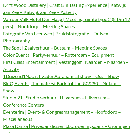
Drift Wood Distillery | Craft Gin Tasting Experience | Katwijk
aan Zee – Katwijk aan Zee – Activity
Van der Valk Hotel Den Haag | Meeting ruimte type 2 (8 t/m 12
pers) – Nootdorp – Meeting Spaces
Fotografie Van Leeuwen | Bruidsfotografie – Duiven –
Photography
The Spot | Zaalverhuur – Bussum – Meeting Spaces
Color Events | Partyverhuur – Rotterdam – Equipment
First Class Entertainment | Vestinggolf | Naarden – Naarden –
Activity
1Duizend1Nacht | Vader Abraham lal show – Oss – Show
BinQ Events | Themafeest Back tot the ’80&’90 – Nuland –
Show
Studio 21 | Studio verhuur | Hilversum – Hilversum –
Conference Centers
Eventerim | Event- & Congresmanagement – Hoofddorp –
Miscellaneous
Plaza Danza | Privédanslessen t.b.v. openingsdans – Groningen