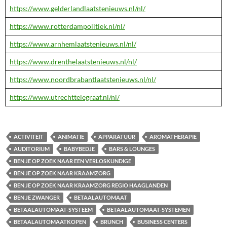
https://www.gelderlandlaatstenieuws.nl/nl/
https://www.rotterdampolitiek.nl/nl/
https://www.arnhemlaatstenieuws.nl/nl/
https://www.drenthelaatstenieuws.nl/nl/
https://www.noordbrabantlaatstenieuws.nl/nl/
https://www.utrechttelegraaf.nl/nl/
ACTIVITEIT
ANIMATIE
APPARATUUR
AROMATHERAPIE
AUDITORIUM
BABYBEDJE
BARS & LOUNGES
BEN JE OP ZOEK NAAR EEN VERLOSKUNDIGE
BEN JE OP ZOEK NAAR KRAAMZORG
BEN JE OP ZOEK NAAR KRAAMZORG REGIO HAAGLANDEN
BEN JE ZWANGER
BETAALAUTOMAAT
BETAALAUTOMAAT-SYSTEEM
BETAALAUTOMAAT-SYSTEMEN
BETAALAUTOMAATKOPEN
BRUNCH
BUSINESS CENTERS