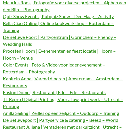
Maurius Roos | Fotografie voor diverse projecten – Alphen aan
den Rijn – Photography
Quiz Show Events | Pubquiz Show – Den Haag – Activity
Bella Ciao Online | Online kookworkshop – Rotterdam –
Training
De Betuwe Poort | Partycentrum | Gorinchem – Rhenoy –
Wedding Halls
Proosten Hoorn | Evenementen en feest locatie | Hoorn –
Hoorn – Venue
Color Events | Foto & Video voor ieder evenement –
Rotterdam – Photography
Kapitein Anna | Varend dineren | Amsterdam – Amsterdam –
Restaurants
Fusion Dome | Restaurant | Ede – Ede – Restaurants
TT Repro | Digital Printing | Voor al uw print werk – Utrecht –
Printing
Anilla Sailing | Zeilles op een zeiljacht – Ouddorp – Training
De Betuwepoort | Partyservice & catering – Beesd – World
Restaurant Juliana | Vergaderen met parkuitzicht | Utrecht –