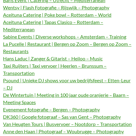
Baris Event | Catering – Utrecht – Mediterranean
Wentsy | Flash Fotografie – Rijswijk – Photography
Aceituna Catering | Poke bowl – Rotterdam – World
Aceituna Catering | Tapas Clasico – Rotterdam –
Mediterranean
Sabine Events | Diverse workshops – Amsterdam – Training
La Pucelle | Restaurant | Bergen op Zoom – Bergen op Zoom –
Restaurants
Hans Laduc | Zanger & Gitarist – Heiloo – Music
Taxi Ruijters | Taxi vervoer | Heerlen – Brunssum –
Transportation
Psound | Unieke DJ shows voor uw bedrijfsfeest – Etten-Leur
– DJ
De Wintertuin | Meeting in 100 jaar oude oranjerie – Baarn –
Meeting Spaces
Evenement fotografie – Bergen – Photography
DK360 | Google fotograaf – Sas van Gent – Photography
Van Heugten Tours | Busvervoer – Nootdorp – Transportation
Anne den Haan | Photograaf – Woubrugge – Photography