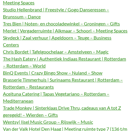
Meeting Spaces
Studio Hellenbrand | Freestyle / Gogo Danseressen –
Brunssum – Dance
Tres Bien | Noten- en chocoladewinkel – Groningen – Gifts
Merlet | Vergaderruimte | Alkmaar – Schoorl – Meeting Spaces
Skydeck | Zaal verhuur | Apeldoorn – Teuge – Business
Centers
Chris Bordet | Tafelgoochelaar – Amstelveen – Magic
The Hash Eatery | Authentiek Indiaas Restaurant | Rotterdam
– Rotterdam – World
BinQ Events | Crazy Bingo Show – Nuland – Show
Brasserie Timmerhuis | Surinaams Restaurant | Rotterdam –
Rotterdam – Restaurants
Aceituna Catering | Tapas Vegetariano – Rotterdam –
Mediterranean
Trade Monkey | Sinterklaas Drive Thru, cadeaus van A tot Z
geregeld! – Wierden – Gifts
Wentsy| Ijsel Music Group – Rijswijk – Music
Van der Valk Hotel Den Haag | Meeting ruimte type 7 (136 t/m