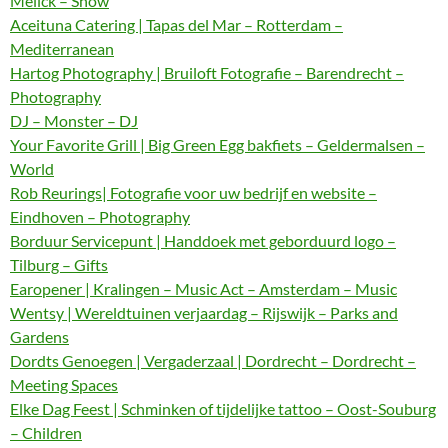
Melick – Show
Aceituna Catering | Tapas del Mar – Rotterdam –
Mediterranean
Hartog Photography | Bruiloft Fotografie – Barendrecht –
Photography
DJ – Monster – DJ
Your Favorite Grill | Big Green Egg bakfiets – Geldermalsen –
World
Rob Reurings| Fotografie voor uw bedrijf en website –
Eindhoven – Photography
Borduur Servicepunt | Handdoek met geborduurd logo –
Tilburg – Gifts
Earopener | Kralingen – Music Act – Amsterdam – Music
Wentsy | Wereldtuinen verjaardag – Rijswijk – Parks and
Gardens
Dordts Genoegen | Vergaderzaal | Dordrecht – Dordrecht –
Meeting Spaces
Elke Dag Feest | Schminken of tijdelijke tattoo – Oost-Souburg
– Children