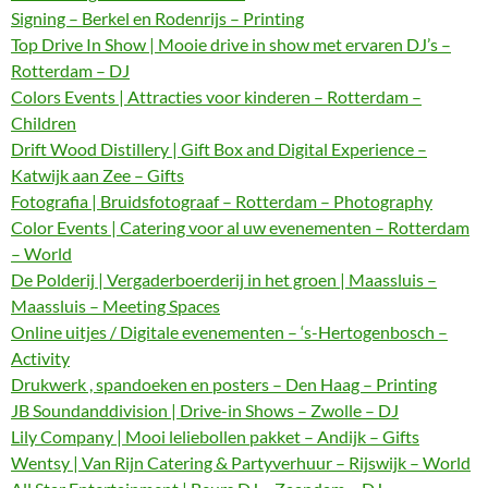
Signing – Berkel en Rodenrijs – Printing
Top Drive In Show | Mooie drive in show met ervaren DJ’s –
Rotterdam – DJ
Colors Events | Attracties voor kinderen – Rotterdam –
Children
Drift Wood Distillery | Gift Box and Digital Experience –
Katwijk aan Zee – Gifts
Fotografia | Bruidsfotograaf – Rotterdam – Photography
Color Events | Catering voor al uw evenementen – Rotterdam
– World
De Polderij | Vergaderboerderij in het groen | Maassluis –
Maassluis – Meeting Spaces
Online uitjes / Digitale evenementen – ‘s-Hertogenbosch –
Activity
Drukwerk , spandoeken en posters – Den Haag – Printing
JB Soundanddivision | Drive-in Shows – Zwolle – DJ
Lily Company | Mooi leliebollen pakket – Andijk – Gifts
Wentsy | Van Rijn Catering & Partyverhuur – Rijswijk – World