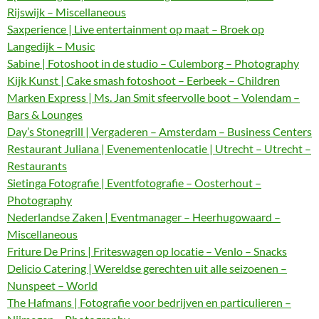
Rijswijk – Miscellaneous
Saxperience | Live entertainment op maat – Broek op
Langedijk – Music
Sabine | Fotoshoot in de studio – Culemborg – Photography
Kijk Kunst | Cake smash fotoshoot – Eerbeek – Children
Marken Express | Ms. Jan Smit sfeervolle boot – Volendam –
Bars & Lounges
Day’s Stonegrill | Vergaderen – Amsterdam – Business Centers
Restaurant Juliana | Evenementenlocatie | Utrecht – Utrecht –
Restaurants
Sietinga Fotografie | Eventfotografie – Oosterhout –
Photography
Nederlandse Zaken | Eventmanager – Heerhugowaard –
Miscellaneous
Friture De Prins | Friteswagen op locatie – Venlo – Snacks
Delicio Catering | Wereldse gerechten uit alle seizoenen –
Nunspeet – World
The Hafmans | Fotografie voor bedrijven en particulieren –