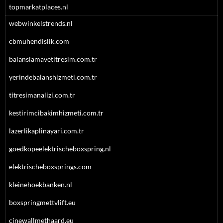
topmarkatplaces.nl
webwinkelstrends.nl
cbmuhendislik.com
balanslamavetitresim.com.tr
yerindebalanshizmeti.com.tr
titresimanalizi.com.tr
kestirimcibakimhizmeti.com.tr
lazerlikaplinayari.com.tr
goedkopeelektrischeboxspring.nl
elektrischeboxsprings.com
kleinehoekbanken.nl
boxspringmettvlift.eu
cinewallmethaard.eu