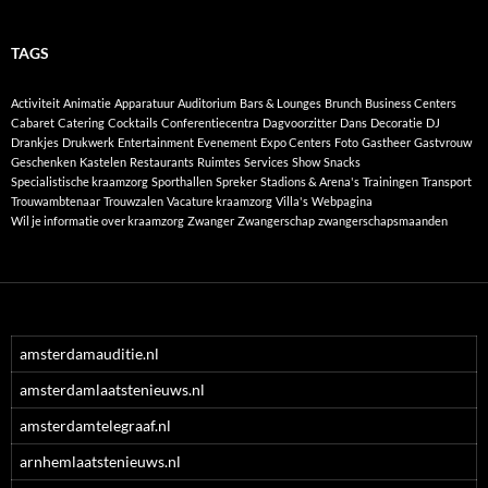
TAGS
Activiteit
Animatie
Apparatuur
Auditorium
Bars & Lounges
Brunch
Business Centers
Cabaret
Catering
Cocktails
Conferentiecentra
Dagvoorzitter
Dans
Decoratie
DJ
Drankjes
Drukwerk
Entertainment
Evenement
Expo Centers
Foto
Gastheer
Gastvrouw
Geschenken
Kastelen
Restaurants
Ruimtes
Services
Show
Snacks
Specialistische kraamzorg
Sporthallen
Spreker
Stadions & Arena's
Trainingen
Transport
Trouwambtenaar
Trouwzalen
Vacature kraamzorg
Villa's
Webpagina
Wil je informatie over kraamzorg
Zwanger
Zwangerschap
zwangerschapsmaanden
amsterdamauditie.nl
amsterdamlaatstenieuws.nl
amsterdamtelegraaf.nl
arnhemlaatstenieuws.nl