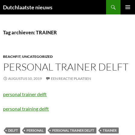
Ga
Zoeken
Dutchlaatste nieuws
naar
PRIMAI
de
MENU
inhoud
Tag archieven: TRAINER
BEACHFIT
,
UNCATEGORIZED
PERSONAL TRAINER DELFT
AUGUSTUS 10, 2019
EEN REACTIE PLAATSEN
personal trainer delft
personal training delft
DELFT
PERSONAL
PERSONAL TRAINER DELFT
TRAINER