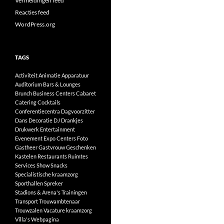
Vermeldingen feed
Reacties feed
WordPress.org
TAGS
Activiteit
Animatie
Apparatuur
Auditorium
Bars & Lounges
Brunch
Business Centers
Cabaret
Catering
Cocktails
Conferentiecentra
Dagvoorzitter
Dans
Decoratie
DJ
Drankjes
Drukwerk
Entertainment
Evenement
Expo Centers
Foto
Gastheer
Gastvrouw
Geschenken
Kastelen
Restaurants
Ruimtes
Services
Show
Snacks
Specialistische kraamzorg
Sporthallen
Spreker
Stadions & Arena's
Trainingen
Transport
Trouwambtenaar
Trouwzalen
Vacature kraamzorg
Villa's
Webpagina