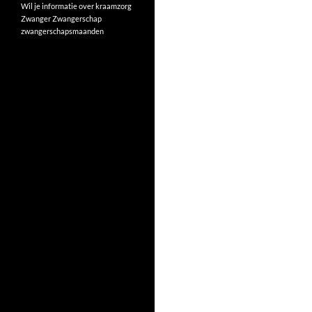
Wil je informatie over kraamzorg
Zwanger
Zwangerschap
zwangerschapsmaanden