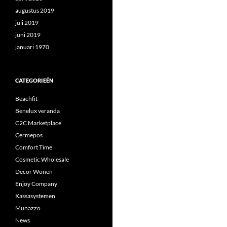
augustus 2019
juli 2019
juni 2019
januari 1970
CATEGORIEËN
Beachfit
Benelux veranda
C2C Marketplace
Cermepos
Comfort Time
Cosmetic Wholesale
Decor Wonen
Enjoy Company
Kassasystemen
Munazzo
News