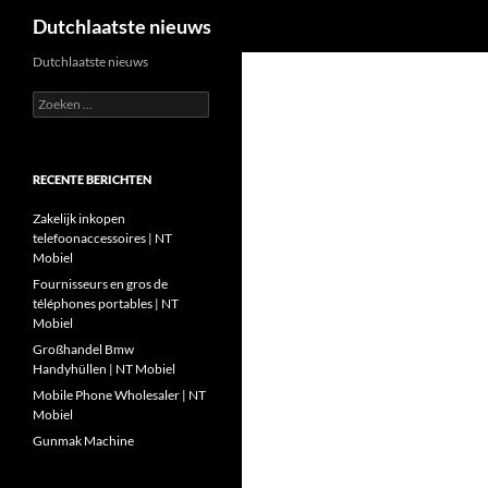
Zoeken
Dutchlaatste nieuws
Ga
Dutchlaatste nieuws
naar
Zoeken
de
naar:
inhoud
RECENTE BERICHTEN
Zakelijk inkopen
telefoonaccessoires | NT
Mobiel
Fournisseurs en gros de
téléphones portables | NT
Mobiel
Großhandel Bmw
Handyhüllen | NT Mobiel
Mobile Phone Wholesaler | NT
Mobiel
Gunmak Machine