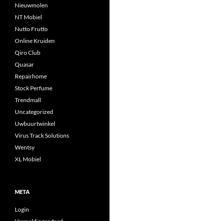
Nieuwmolen
NT Mobiel
Nutto Frutto
Online Kruiden
Qiro Club
Quasar
Repairhome
Stock Perfume
Trendmall
Uncategorized
Uwbuurtwinkel
Virus Track Solutions
Wentsy
XL Mobiel
META
Login