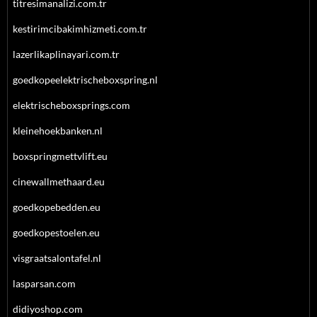
titresimanalizi.com.tr
kestirimcibakimhizmeti.com.tr
lazerlikaplinayari.com.tr
goedkopeelektrischeboxspring.nl
elektrischeboxsprings.com
kleinehoekbanken.nl
boxspringmettvlift.eu
cinewallmethaard.eu
goedkopebedden.eu
goedkopestoelen.eu
visgraatsalontafel.nl
lasparsan.com
didiyoshop.com