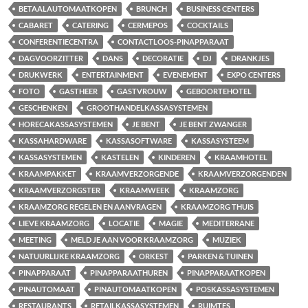
BETAALAUTOMAATKOPEN
BRUNCH
BUSINESS CENTERS
CABARET
CATERING
CERMEPOS
COCKTAILS
CONFERENTIECENTRA
CONTACTLOOS-PINAPPARAAT
DAGVOORZITTER
DANS
DECORATIE
DJ
DRANKJES
DRUKWERK
ENTERTAINMENT
EVENEMENT
EXPO CENTERS
FOTO
GASTHEER
GASTVROUW
GEBOORTEHOTEL
GESCHENKEN
GROOTHANDELKASSASYSTEMEN
HORECAKASSASYSTEMEN
JE BENT
JE BENT ZWANGER
KASSAHARDWARE
KASSASOFTWARE
KASSASYSTEEM
KASSASYSTEMEN
KASTELEN
KINDEREN
KRAAMHOTEL
KRAAMPAKKET
KRAAMVERZORGENDE
KRAAMVERZORGENDEN
KRAAMVERZORGSTER
KRAAMWEEK
KRAAMZORG
KRAAMZORG REGELEN EN AANVRAGEN
KRAAMZORG THUIS
LIEVE KRAAMZORG
LOCATIE
MAGIE
MEDITERRANE
MEETING
MELD JE AAN VOOR KRAAMZORG
MUZIEK
NATUURLIJKE KRAAMZORG
ORKEST
PARKEN & TUINEN
PINAPPARAAT
PINAPPARAATHUREN
PINAPPARAATKOPEN
PINAUTOMAAT
PINAUTOMAATKOPEN
POSKASSASYSTEMEN
RESTAURANTS
RETAILKASSASYSTEMEN
RUIMTES