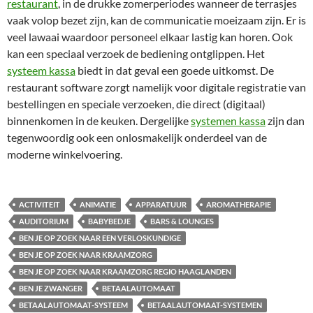
restaurant
, in de drukke zomerperiodes wanneer de terrasjes
vaak volop bezet zijn, kan de communicatie moeizaam zijn. Er is
veel lawaai waardoor personeel elkaar lastig kan horen. Ook
kan een speciaal verzoek de bediening ontglippen. Het
systeem kassa
biedt in dat geval een goede uitkomst. De
restaurant software zorgt namelijk voor digitale registratie van
bestellingen en speciale verzoeken, die direct (digitaal)
binnenkomen in de keuken. Dergelijke
systemen kassa
zijn dan
tegenwoordig ook een onlosmakelijk onderdeel van de
moderne winkelvoering.
ACTIVITEIT
ANIMATIE
APPARATUUR
AROMATHERAPIE
AUDITORIUM
BABYBEDJE
BARS & LOUNGES
BEN JE OP ZOEK NAAR EEN VERLOSKUNDIGE
BEN JE OP ZOEK NAAR KRAAMZORG
BEN JE OP ZOEK NAAR KRAAMZORG REGIO HAAGLANDEN
BEN JE ZWANGER
BETAALAUTOMAAT
BETAALAUTOMAAT-SYSTEEM
BETAALAUTOMAAT-SYSTEMEN