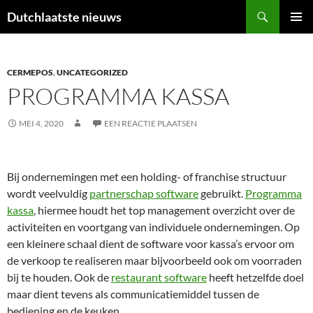
Ga
Zoeken
Dutchlaatste nieuws
naar
PRIMAI
de
MENU
inhoud
CERMEPOS
,
UNCATEGORIZED
PROGRAMMA KASSA
MEI 4, 2020
EEN REACTIE PLAATSEN
Bij ondernemingen met een holding- of franchise structuur
wordt veelvuldig
partnerschap software
gebruikt.
Programma
kassa
, hiermee houdt het top management overzicht over de
activiteiten en voortgang van individuele ondernemingen. Op
een kleinere schaal dient de software voor kassa’s ervoor om
de verkoop te realiseren maar bijvoorbeeld ook om voorraden
bij te houden. Ook de
restaurant software
heeft hetzelfde doel
maar dient tevens als communicatiemiddel tussen de
bediening en de keuken.