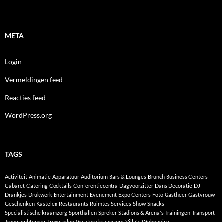
META
Login
Vermeldingen feed
Reacties feed
WordPress.org
TAGS
Activiteit
Animatie
Apparatuur
Auditorium
Bars & Lounges
Brunch
Business Centers
Cabaret
Catering
Cocktails
Conferentiecentra
Dagvoorzitter
Dans
Decoratie
DJ
Drankjes
Drukwerk
Entertainment
Evenement
Expo Centers
Foto
Gastheer
Gastvrouw
Geschenken
Kastelen
Restaurants
Ruimtes
Services
Show
Snacks
Specialistische kraamzorg
Sporthallen
Spreker
Stadions & Arena's
Trainingen
Transport
Trouwambtenaar
Trouwzalen
Vacature kraamzorg
Villa's
Webpagina