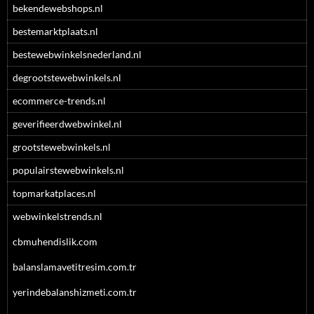
bekendewebshops.nl
bestemarktplaats.nl
bestewebwinkelsnederland.nl
degrootstewebwinkels.nl
ecommerce-trends.nl
geverifieerdwebwinkel.nl
grootstewebwinkels.nl
populairstewebwinkels.nl
topmarkatplaces.nl
webwinkelstrends.nl
cbmuhendislik.com
balanslamavetitresim.com.tr
yerindebalanshizmeti.com.tr